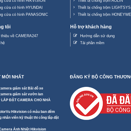
g cửa có hình HIKVISION
Thiết bị chống trộm AOLIN
ng cửa có hình HYUNDAI
Thiết bị chống trộm LIGHTSYS
ng cửa có hình PANASONIC
Thiết bị chống trộm HONEYW
g tôi
Hỗ trợ khách hàng
i thiệu về CAMERA247
Hướng dẫn sử dụng
 hệ
Tải phần mềm
T MỚI NHẤT
ĐĂNG KÝ BỘ CÔNG THƯƠN
camera giám sát Bãi đỗ xe
 camera giám sát vườn lan
P LẮP ĐẶT CAMERA CHO NHÀ
lorVu Hikvision có màu ban đêm
 nhân viên kỹ thuật thi công lắp đặt
 Camera Ảnh Nhiệt Hikvision