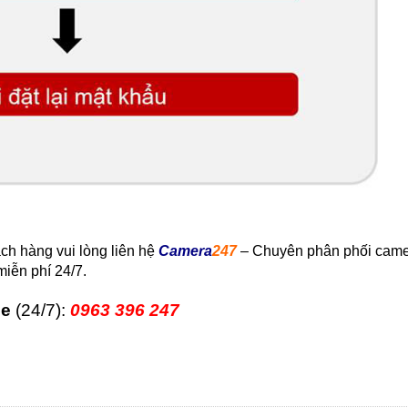
ch hàng vui lòng liên hệ
Camera
247
– Chuyên phân phối came
iễn phí 24/7.
ne
(24/7):
0963 396 247