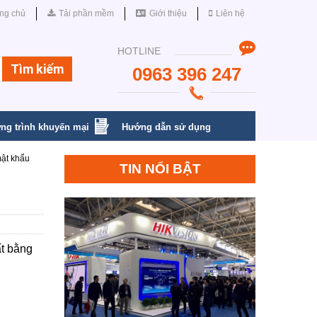
ng chủ
Tải phần mềm
Giới thiệu
Liên hệ
HOTLINE
0963 396 247
ng trình khuyến mại
Hướng dẫn sử dụng
ật khẩu
TIN NỔI BẬT
t bằng