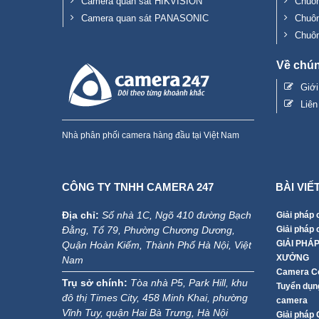
Camera quan sát HIKVISION
Chuôn
Camera quan sát PANASONIC
Chuô
Chuô
Về chún
Giớ
Liên
Nhà phân phối camera hàng đầu tại Việt Nam
CÔNG TY TNHH CAMERA 247
BÀI VIẾ
Địa chỉ:
Số nhà 1C, Ngõ 410 đường Bạch
Giải pháp 
Đằng, Tổ 79, Phường Chương Dương,
Giải pháp
GIẢI PHÁ
Quận Hoàn Kiếm, Thành Phố Hà Nội, Việt
XƯỞNG
Nam
Camera Co
Trụ sở chính:
Tòa nhà P5, Park Hill, khu
Tuyển dụng
đô thị Times City, 458 Minh Khai, phường
camera
Vĩnh Tuy, quận Hai Bà Trưng, Hà Nội
Giải pháp