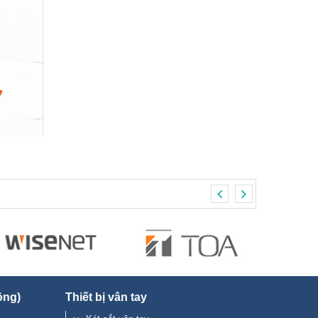
ộng)
Thiết bị vân tay