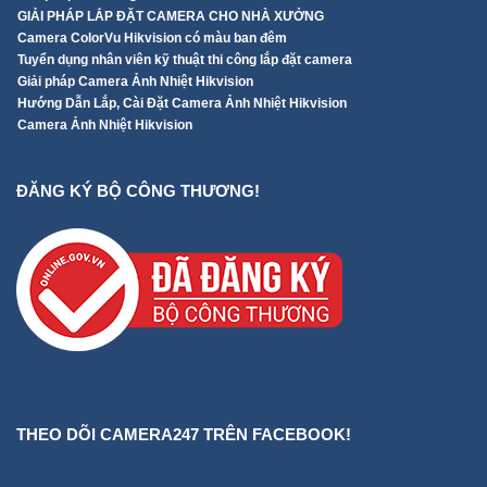
ĐĂNG KÝ BỘ CÔNG THƯƠNG!
THEO DÕI CAMERA247 TRÊN FACEBOOK!
BẢN ĐỒ ĐỊA CHỈ
TƯ VẤN ONLINE
Địa chỉ:
Tòa Mipec Long Biên, phường Ngọc Thụy, Quận Long Biên, Hà Nội
Email:
Camera247.sale3@gmail.com