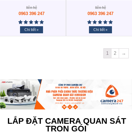
liên hệ
liên hệ
0963 396 247
0963 396 247
Chi tiết »
Chi tiết »
1
2
→
LẮP ĐẶT CAMERA QUAN SÁT
TRỌN GÓI