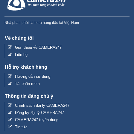
Giới thiệu về CAMERA247
Liên hệ
Hỗ trợ khách hàng
Hướng dẫn sử dụng
Tải phần mềm
Thông tin đáng chú ý
Chính sách đại lý CAMERA247
Đăng ký đại lý CAMERA247
CAMERA247 tuyển dụng
Tin tức
CÔNG TY TNHH CAMERA 247
Địa chỉ:
Số nhà 1C, Ngõ 410 đường Bạch Đằng, Tổ 79, Phường
Chương Dương, Quận Hoàn Kiếm, Thành Phố Hà Nội, Việt Nam
Trụ sở chính:
Tòa nhà P5, Park Hill, khu đô thị Times City, 458