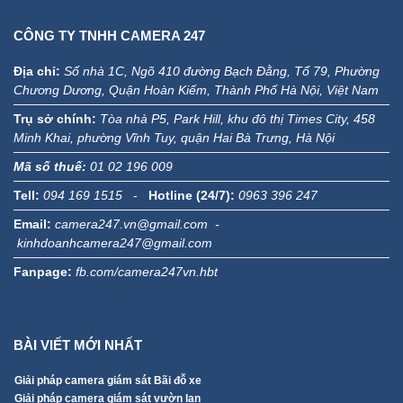
Minh Khai, phường Vĩnh Tuy, quận Hai Bà Trưng, Hà Nội
Mã số thuế:
01 02 196 009
Tell:
094 169 1515
-
Hotline (24/7):
0963 396 247
Email:
camera247.vn@gmail.com -
kinhdoanhcamera247@gmail.com
Fanpage:
fb.com/camera247vn.hbt
BÀI VIẾT MỚI NHẤT
Giải pháp camera giám sát Bãi đỗ xe
Giải pháp camera giám sát vườn lan
GIẢI PHÁP LẮP ĐẶT CAMERA CHO NHÀ XƯỞNG
Camera ColorVu Hikvision có màu ban đêm
Tuyển dụng nhân viên kỹ thuật thi công lắp đặt camera
Giải pháp Camera Ảnh Nhiệt Hikvision
Hướng Dẫn Lắp, Cài Đặt Camera Ảnh Nhiệt Hikvision
Camera Ảnh Nhiệt Hikvision