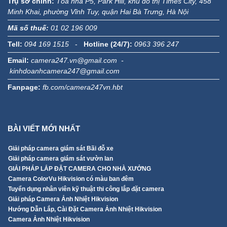
Trụ sở chính:
Tòa nhà P5, Park Hill, khu đô thị Times City, 458
Minh Khai, phường Vĩnh Tuy, quận Hai Bà Trưng, Hà Nội
Mã số thuế:
01 02 196 009
Tell:
094 169 1515
-
Hotline (24/7):
0963 396 247
Email:
camera247.vn@gmail.com -
kinhdoanhcamera247@gmail.com
Fanpage:
fb.com/camera247vn.hbt
BÀI VIẾT MỚI NHẤT
Giải pháp camera giám sát Bãi đỗ xe
Giải pháp camera giám sát vườn lan
GIẢI PHÁP LẮP ĐẶT CAMERA CHO NHÀ XƯỞNG
Camera ColorVu Hikvision có màu ban đêm
Tuyển dụng nhân viên kỹ thuật thi công lắp đặt camera
Giải pháp Camera Ảnh Nhiệt Hikvision
Hướng Dẫn Lắp, Cài Đặt Camera Ảnh Nhiệt Hikvision
Camera Ảnh Nhiệt Hikvision