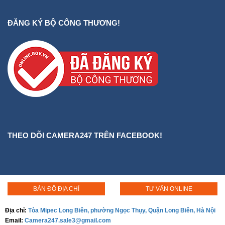
ĐĂNG KÝ BỘ CÔNG THƯƠNG!
THEO DÕI CAMERA247 TRÊN FACEBOOK!
BẢN ĐỒ ĐỊA CHỈ
TƯ VẤN ONLINE
Địa chỉ:
Tòa Mipec Long Biên, phường Ngọc Thụy, Quận Long Biên, Hà Nội
Email:
Camera247.sale3@gmail.com