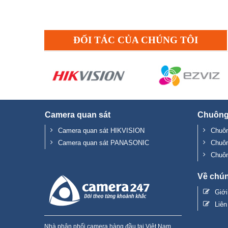
ĐỐI TÁC CỦA CHÚNG TÔI
Camera quan sát
Chuông
Camera quan sát HIKVISION
Chuôn
Camera quan sát PANASONIC
Chuô
Chuô
Về chún
Giớ
Liên
Nhà phân phối camera hàng đầu tại Việt Nam