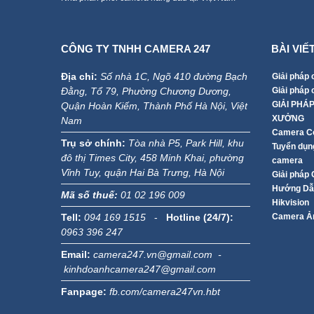
CÔNG TY TNHH CAMERA 247
BÀI VIẾ
Địa chỉ:
Số nhà 1C, Ngõ 410 đường Bạch
Giải pháp 
Đằng, Tổ 79, Phường Chương Dương,
Giải pháp
GIẢI PHÁ
Quận Hoàn Kiếm, Thành Phố Hà Nội, Việt
XƯỞNG
Nam
Camera Co
Trụ sở chính:
Tòa nhà P5, Park Hill, khu
Tuyển dụng
đô thị Times City, 458 Minh Khai, phường
camera
Vĩnh Tuy, quận Hai Bà Trưng, Hà Nội
Giải pháp
Hướng Dẫn
Mã số thuế:
01 02 196 009
Hikvision
Tell:
094 169 1515
-
Hotline (24/7):
Camera Ản
0963 396 247
Email:
camera247.vn@gmail.com -
kinhdoanhcamera247@gmail.com
Fanpage:
fb.com/camera247vn.hbt