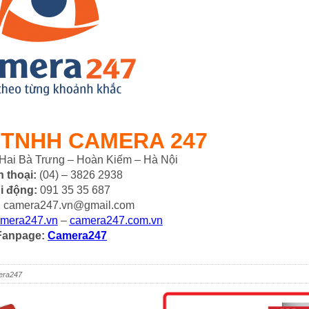
 TNHH CAMERA 247
Hai Bà Trưng – Hoàn Kiếm – Hà Nội
n thoại:
(04) – 3826 2938
i động:
091 35 35 687
:
camera247.vn@gmail.com
mera247.vn
–
camera247.com.vn
Fanpage:
Camera247
era247