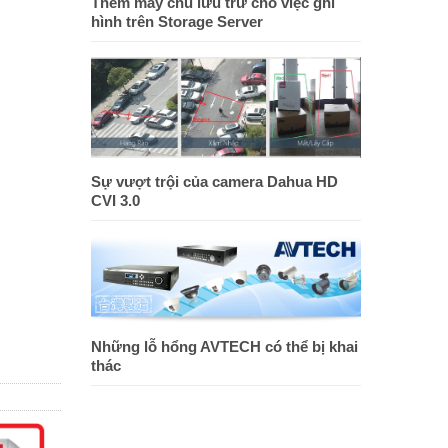
Thêm máy chủ lưu trữ cho việc ghi
hình trên Storage Server
Sự vượt trội của camera Dahua HD
CVI 3.0
Những lỗ hổng AVTECH có thể bị khai
thác