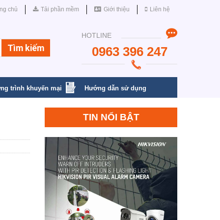
ng chủ
Tải phần mềm
Giới thiệu
Liên hệ
HOTLINE
0963 396 247
ng trình khuyến mại
Hướng dẫn sử dụng
TIN NỔI BẬT