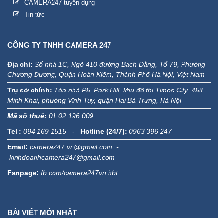
CAMERA247 tuyển dụng
Tin tức
CÔNG TY TNHH CAMERA 247
Địa chỉ:
Số nhà 1C, Ngõ 410 đường Bạch Đằng, Tổ 79, Phường
Chương Dương, Quận Hoàn Kiếm, Thành Phố Hà Nội, Việt Nam
Trụ sở chính:
Tòa nhà P5, Park Hill, khu đô thị Times City, 458
Minh Khai, phường Vĩnh Tuy, quận Hai Bà Trưng, Hà Nội
Mã số thuế:
01 02 196 009
Tell:
094 169 1515
-
Hotline (24/7):
0963 396 247
Email:
camera247.vn@gmail.com -
kinhdoanhcamera247@gmail.com
Fanpage:
fb.com/camera247vn.hbt
BÀI VIẾT MỚI NHẤT