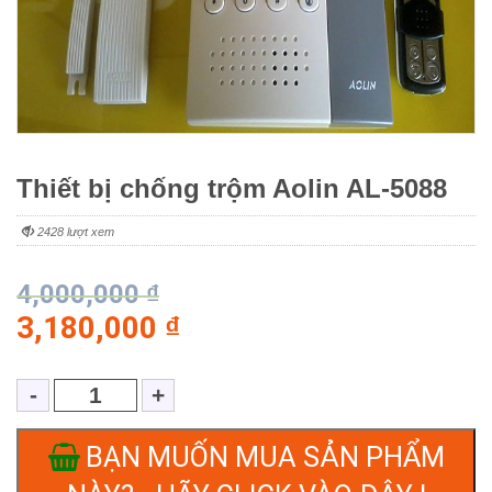
Thiết bị chống trộm Aolin AL-5088
2428 lượt xem
4,000,000
₫
3,180,000
₫
BẠN MUỐN MUA SẢN PHẨM