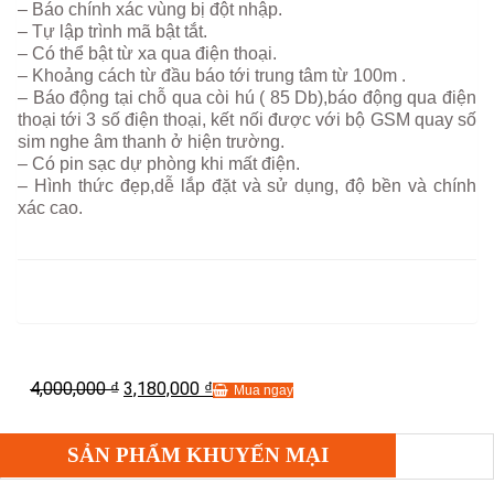
– Báo chính xác vùng bị đột nhập.
– Tự lập trình mã bật tắt.
– Có thể bật từ xa qua điện thoại.
– Khoảng cách từ đầu báo tới trung tâm từ 100m .
– Báo động tại chỗ qua còi hú ( 85 Db),báo động qua điện
thoại tới 3 số điện thoại, kết nối được với bộ GSM quay số
sim nghe âm thanh ở hiện trường.
– Có pin sạc dự phòng khi mất điện.
– Hình thức đẹp,dễ lắp đặt và sử dụng, độ bền và chính
xác cao.
4,000,000
3,180,000
₫
₫
Mua ngay
SẢN PHẨM KHUYẾN MẠI