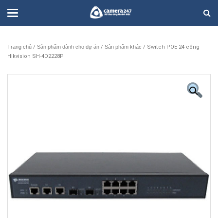
Trang chủ
/
Sản phẩm dành cho dự án
/
Sản phẩm khác
/ Switch POE 24 cổng
Hikvision SH-4D2228P