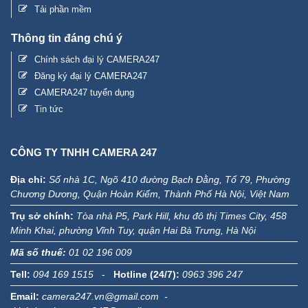
Tải phần mềm
Thông tin đáng chú ý
Chính sách đại lý CAMERA247
Đăng ký đại lý CAMERA247
CAMERA247 tuyển dụng
Tin tức
CÔNG TY TNHH CAMERA 247
Địa chỉ:
Số nhà 1C, Ngõ 410 đường Bạch Đằng, Tổ 79, Phường
Chương Dương, Quận Hoàn Kiếm, Thành Phố Hà Nội, Việt Nam
Trụ sở chính:
Tòa nhà P5, Park Hill, khu đô thị Times City, 458
Minh Khai, phường Vĩnh Tuy, quận Hai Bà Trưng, Hà Nội
Mã số thuế:
01 02 196 009
Tell:
094 169 1515
-
Hotline (24/7):
0963 396 247
Email:
camera247.vn@gmail.com -