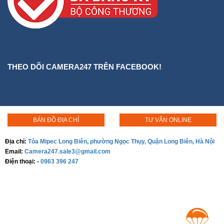
THEO DÕI CAMERA247 TRÊN FACEBOOK!
BẢN ĐỒ ĐỊA CHỈ
TƯ VẤN ONLINE
Địa chỉ:
Tòa Mipec Long Biên, phường Ngọc Thụy, Quận Long Biên, Hà Nội
Email:
Camera247.sale3@gmail.com
Điện thoại:
-
0963 396 247