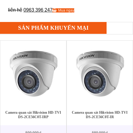
liên hệ
0963 396 247
Mua ngay
SẢN PHẨM KHUYẾN MẠI
Camera quan sát Hikvision HD-TVI
Camera quan sát Hikvision HD-TVI
DS-2CE56C0T-IRP
DS-2CE56C0T-IR
500,000
₫
580,000
₫