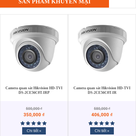
SẢN PHẨM KHUYẾN MẠI
Camera quan sát Hikvision HD-TVI
Camera quan sát Hikvision HD-TVI
DS-2CE56C0T-IRP
DS-2CE56C0T-IR
500,000
₫
580,000
₫
350,000
₫
406,000
₫
Chi tiết »
Chi tiết »