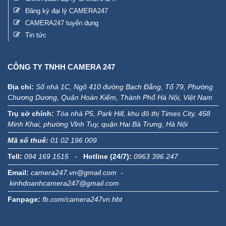
Đăng ký đại lý CAMERA247
CAMERA247 tuyển dụng
Tin tức
CÔNG TY TNHH CAMERA 247
Địa chỉ:
Số nhà 1C, Ngõ 410 đường Bạch Đằng, Tổ 79, Phường
Chương Dương, Quận Hoàn Kiếm, Thành Phố Hà Nội, Việt Nam
Trụ sở chính:
Tòa nhà P5, Park Hill, khu đô thị Times City, 458
Minh Khai, phường Vĩnh Tuy, quận Hai Bà Trưng, Hà Nội
Mã số thuế:
01 02 196 009
Tell:
094 169 1515
-
Hotline (24/7):
0963 396 247
Email:
camera247.vn@gmail.com -
kinhdoanhcamera247@gmail.com
Fanpage:
fb.com/camera247vn.hbt