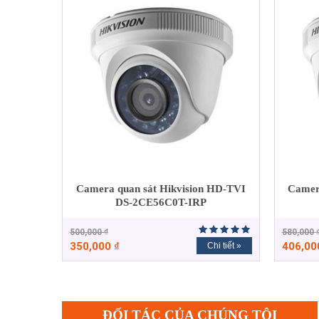
Camera quan sát Hikvision HD-TVI
Camer
DS-2CE56C0T-IRP
500,000
₫
580,000
350,000
₫
406,0
Chi tiết »
ĐỐI TÁC CỦA CHÚNG TÔI