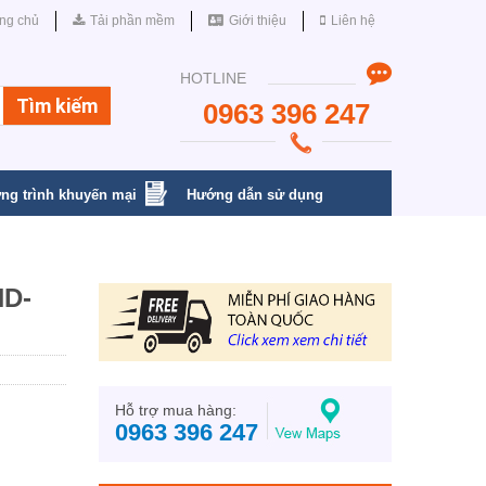
ng chủ
Tải phần mềm
Giới thiệu
Liên hệ
HOTLINE
0963 396 247
ng trình khuyến mại
Hướng dẫn sử dụng
HD-
Hỗ trợ mua hàng:
0963 396 247