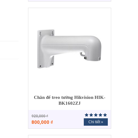
Chân đế treo tường Hikvision HIK-
BK1602ZJ
920,000
₫
800,000
₫
Chi tiết »