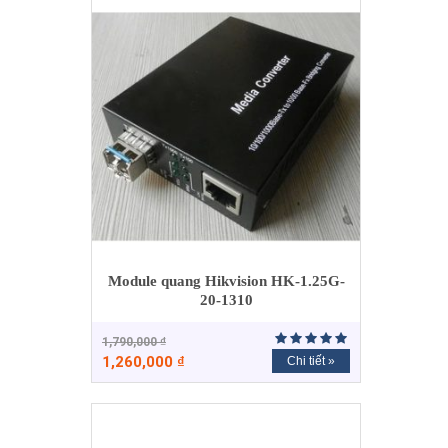
Module quang Hikvision HK-1.25G-
20-1310
1,790,000
₫
1,260,000
₫
Chi tiết »