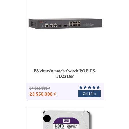
Bộ chuyển mạch Switch POE DS-
3D2216P
24,890,000
₫
23,550,000
₫
Chi tiết »