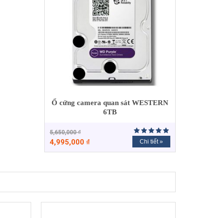
Ổ cứng camera quan sát WESTERN
6TB
5,650,000
₫
4,995,000
₫
Chi tiết »