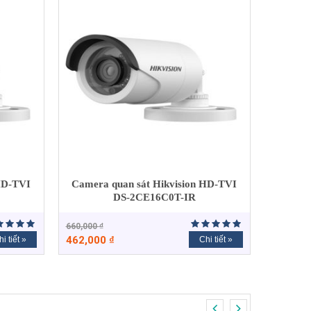
HD-TVI
Camera quan sát Hikvision HD-TVI
DS-2CE16C0T-IR
660,000
₫
462,000
₫
i tiết »
Chi tiết »