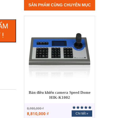
SẢN PHẨM CÙNG CHUYÊN MỤC
ẨM
 !
Bàn điều khiển camera Speed Dome
HIK-K1002
8,980,000
₫
8,810,000
₫
Chi tiết »