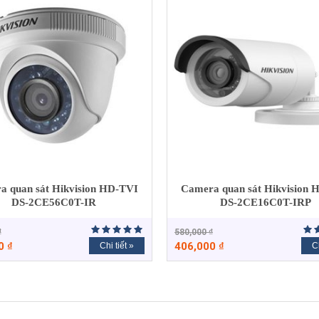
a quan sát Hikvision HD-TVI
Camera quan sát Hikvision 
DS-2CE56C0T-IR
DS-2CE16C0T-IRP
₫
580,000
₫
00
₫
406,000
₫
Chi tiết »
Ch