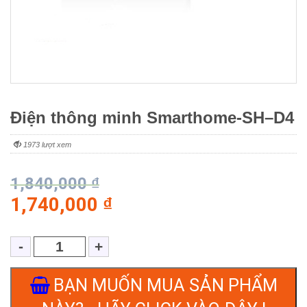
Điện thông minh Smarthome-SH–D4
1973 lượt xem
1,840,000
₫
1,740,000
₫
BẠN MUỐN MUA SẢN PHẨM