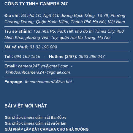
CÔNG TY TNHH CAMERA 247
Địa chỉ:
Số nhà 1C, Ngõ 410 đường Bạch Đằng, Tổ 79, Phường
Chương Dương, Quận Hoàn Kiếm, Thành Phố Hà Nội, Việt Nam
Trụ sở chính:
Tòa nhà P5, Park Hill, khu đô thị Times City, 458
Minh Khai, phường Vĩnh Tuy, quận Hai Bà Trưng, Hà Nội
Mã số thuế:
01 02 196 009
Tell:
094 169 1515
-
Hotline (24/7):
0963 396 247
Email:
camera247.vn@gmail.com -
kinhdoanhcamera247@gmail.com
Fanpage:
fb.com/camera247vn.hbt
BÀI VIẾT MỚI NHẤT
Giải pháp camera giám sát Bãi đỗ xe
Giải pháp camera giám sát vườn lan
GIẢI PHÁP LẮP ĐẶT CAMERA CHO NHÀ XƯỞNG