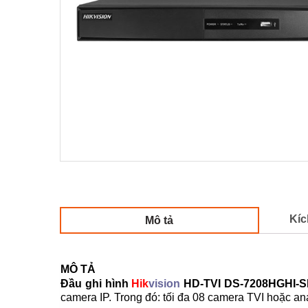
Kíc
Mô tả
MÔ TẢ
Đầu ghi hình
Hik
vision
HD-TVI DS-7208HGHI-
camera IP. Trong đó: tối đa 08 camera TVI hoặc an