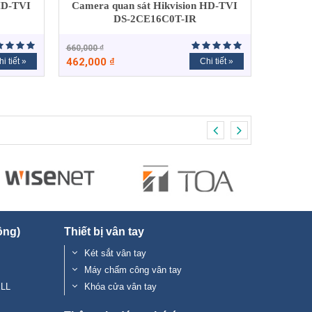
HD-TVI
Camera quan sát Hikvision HD-TVI
DS-2CE16C0T-IR
660,000
₫
462,000
₫
i tiết »
Chi tiết »
ộng)
Thiết bị vân tay
Két sắt vân tay
Máy chấm công vân tay
ELL
Khóa cửa vân tay