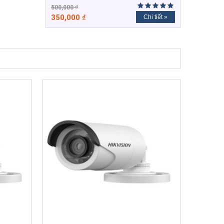
500,000
₫
350,000
₫
Chi tiết »