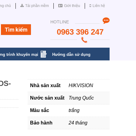
ng chủ
Tải phần mềm
Giới thiệu
Liên hệ
HOTLINE
0963 396 247
ng trình khuyến mại
Hướng dẫn sử dụng
DS-
Nhà sản xuất
HIKVISION
Nước sản xuất
Trung Quốc
Màu sắc
trắng
Bảo hành
24 tháng