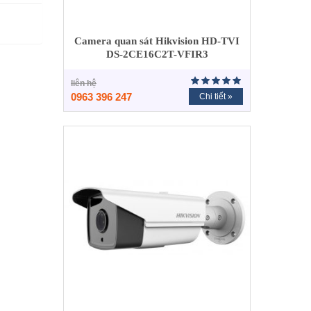
Camera quan sát Hikvision HD-TVI
DS-2CE16C2T-VFIR3
liên hệ
0963 396 247
Chi tiết »