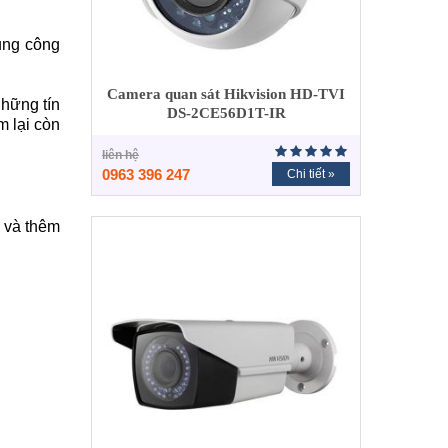
ụng công
Camera quan sát Hikvision HD-TVI
hững tín
DS-2CE56D1T-IR
 lại còn
liên hệ
0963 396 247
Chi tiết »
 và thêm