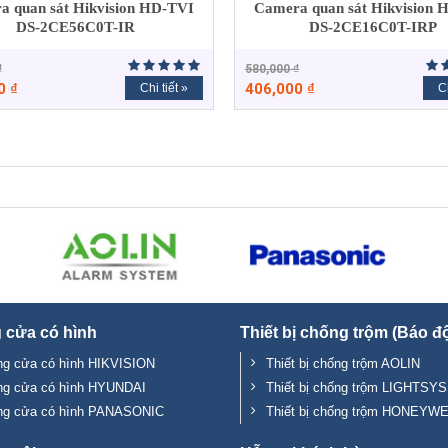
a quan sát Hikvision HD-TVI
Camera quan sát Hikvision 
DS-2CE56C0T-IR
DS-2CE16C0T-IRP
₫
580,000
₫
00
₫
406,000
₫
Chi tiết »
Ch
 cửa có hình
Thiết bị chống trộm (Báo đ
g cửa có hình HIKVISION
Thiết bị chống trộm AOLIN
ng cửa có hình HYUNDAI
Thiết bị chống trộm LIGHTSYS
ng cửa có hình PANASONIC
Thiết bị chống trộm HONEYW