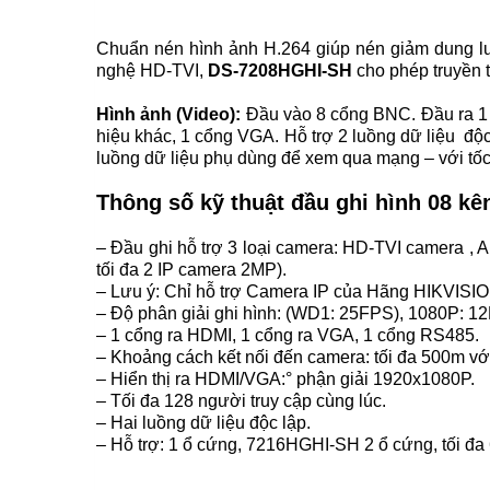
Chuẩn nén hình ảnh H.264 giúp nén giảm dung lư
nghệ HD-TVI,
DS-7208HGHI-SH
cho phép truyền t
Hình ảnh (Video):
Đầu vào 8 cổng BNC. Đầu ra 1 
hiệu khác, 1 cổng VGA. Hỗ trợ 2 luồng dữ liệu độc lập: 
luồng dữ liệu phụ dùng để xem qua mạng – với tố
Thông số kỹ thuật đầu ghi hình 08 k
– Đầu ghi hỗ trợ 3 loại camera: HD-TVI camera ,
tối đa 2 IP camera 2MP).
– Lưu ý: Chỉ hỗ trợ Camera IP của Hãng HIKVISI
– Độ phân giải ghi hình: (WD1: 25FPS), 1080P: 
– 1 cổng ra HDMI, 1 cổng ra VGA, 1 cổng RS485.
– Khoảng cách kết nối đến camera: tối đa 500m với
– Hiển thị ra HDMI/VGA:° phận giải 1920x1080P.
– Tối đa 128 người truy cập cùng lúc.
– Hai luồng dữ liệu độc lập.
– Hỗ trợ: 1 ổ cứng, 7216HGHI-SH 2 ổ cứng, tối đa 