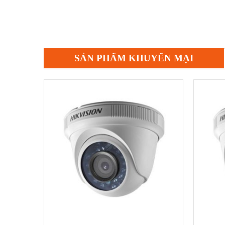
SẢN PHẨM KHUYẾN MẠI