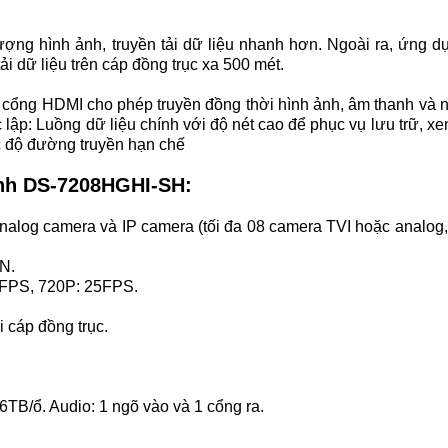
ợng hình ảnh, truyền tải dữ liệu nhanh hơn. Ngoài ra, ứng d
ải dữ liệu trên cáp đồng trục xa 500 mét.
cổng HDMI cho phép truyền đồng thời hình ảnh, âm thanh và n
Luồng dữ liệu chính với độ nét cao để phục vụ lưu trữ, xem
c độ đường truyền hạn chế
ênh DS-7208HGHI-SH:
 Analog camera và IP camera (tối đa 08 camera TVI hoặc analog,
ON.
12FPS, 720P: 25FPS.
 cáp đồng trục.
6TB/ổ. Audio: 1 ngõ vào và 1 cổng ra.