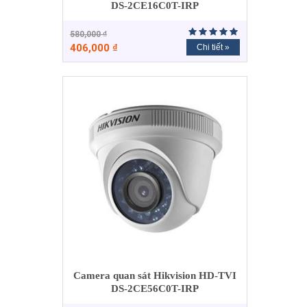
DS-2CE16C0T-IRP
580,000
₫
406,000
₫
Chi tiết »
Camera quan sát Hikvision HD-TVI
DS-2CE56C0T-IRP