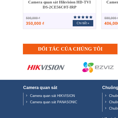
Camera quan sát Hikvision HD-TVI
Camer
DS-2CE56C0T-IRP
500,000
₫
580,000
350,000
₫
406,0
Chi tiết »
ĐỐI TÁC CỦA CHÚNG TÔI
Camera quan sát
Chuông
Camera quan sát HIKVISION
Chuôn
Camera quan sát PANASONIC
Chuô
Chuô