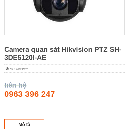
Camera quan sát Hikvision PTZ SH-
3DE5120I-AE
841 lượt xem
liên hệ
0963 396 247
Mô tả