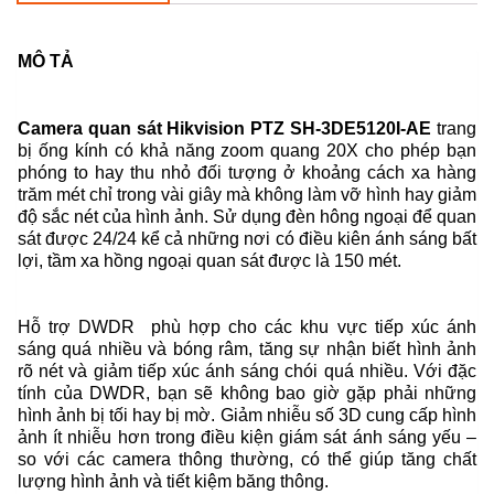
MÔ TẢ
Camera quan sát Hikvision PTZ SH-3DE5120I-AE
trang
bị ống kính có khả năng zoom quang 20X cho phép bạn
phóng to hay thu nhỏ đối tượng ở khoảng cách xa hàng
trăm mét chỉ trong vài giây mà không làm vỡ hình hay giảm
độ sắc nét của hình ảnh. Sử dụng đèn hông ngoại để quan
sát được 24/24 kể cả những nơi có điều kiên ánh sáng bất
lợi, tầm xa hồng ngoại quan sát được là 150 mét.
Hỗ trợ DWDR phù hợp cho các khu vực tiếp xúc ánh
sáng quá nhiều và bóng râm, tăng sự nhận biết hình ảnh
rõ nét và giảm tiếp xúc ánh sáng chói quá nhiều. Với đặc
tính của DWDR, bạn sẽ không bao giờ gặp phải những
hình ảnh bị tối hay bị mờ. Giảm nhiễu số 3D cung cấp hình
ảnh ít nhiễu hơn trong điều kiện giám sát ánh sáng yếu –
so với các camera thông thường, có thể giúp tăng chất
lượng hình ảnh và tiết kiệm băng thông.