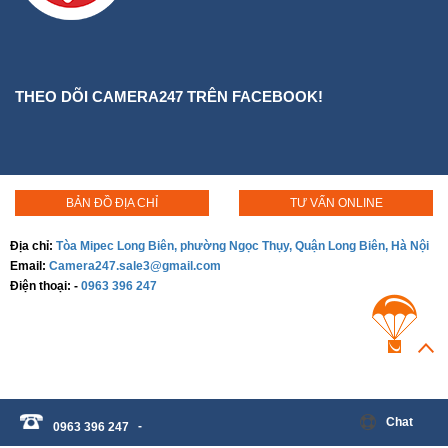
THEO DÕI CAMERA247 TRÊN FACEBOOK!
BẢN ĐỒ ĐỊA CHỈ
TƯ VẤN ONLINE
Địa chỉ:
Tòa Mipec Long Biên, phường Ngọc Thụy, Quận Long Biên, Hà Nội
Email:
Camera247.sale3@gmail.com
Điện thoại:
-
0963 396 247
Chat
-
0963 396 247