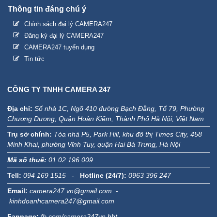
Thông tin đáng chú ý
Chính sách đại lý CAMERA247
Đăng ký đại lý CAMERA247
CAMERA247 tuyển dụng
Tin tức
CÔNG TY TNHH CAMERA 247
Địa chỉ:
Số nhà 1C, Ngõ 410 đường Bạch Đằng, Tổ 79, Phường
Chương Dương, Quận Hoàn Kiếm, Thành Phố Hà Nội, Việt Nam
Trụ sở chính:
Tòa nhà P5, Park Hill, khu đô thị Times City, 458
Minh Khai, phường Vĩnh Tuy, quận Hai Bà Trưng, Hà Nội
Mã số thuế:
01 02 196 009
Tell:
094 169 1515
-
Hotline (24/7):
0963 396 247
Email:
camera247.vn@gmail.com -
kinhdoanhcamera247@gmail.com
Fanpage:
fb.com/camera247vn.hbt