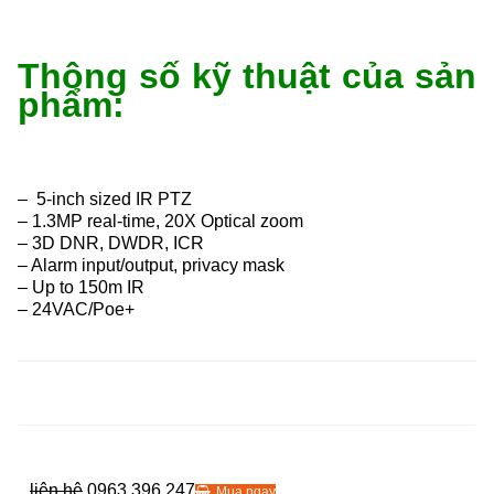
Thông số kỹ thuật của sản
phẩm:
– 5-inch sized IR PTZ
– 1.3MP real-time, 20X Optical zoom
– 3D DNR, DWDR, ICR
– Alarm input/output, privacy mask
– Up to 150m IR
– 24VAC/Poe+
liên hệ
0963 396 247
Mua ngay