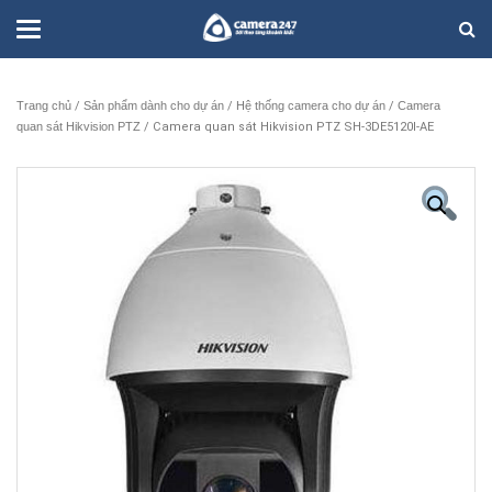
Trang chủ
/
Sản phẩm dành cho dự án
/
Hệ thống camera cho dự án
/
Camera
quan sát Hikvision PTZ
/ Camera quan sát Hikvision PTZ SH-3DE5120I-AE