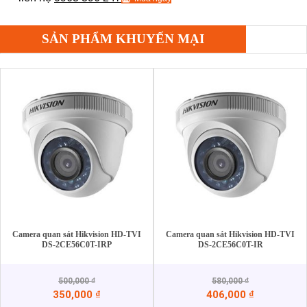
SẢN PHẨM KHUYẾN MẠI
Camera quan sát Hikvision HD-TVI
Camera quan sát Hikvision HD-TVI
DS-2CE56C0T-IRP
DS-2CE56C0T-IR
500,000
₫
580,000
₫
350,000
₫
406,000
₫