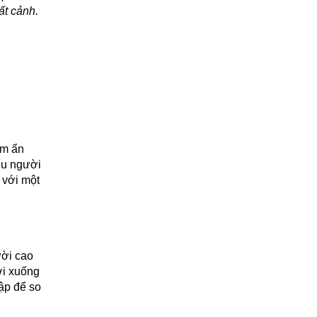
ất cảnh.
ềm ẩn
Nếu người
 với một
ười cao
ơi xuống
lập để so