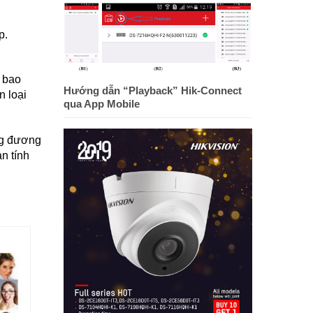
p.
, bao
Hướng dẫn “Playback” Hik-Connect
n loại
qua App Mobile
ơng đương
n tính