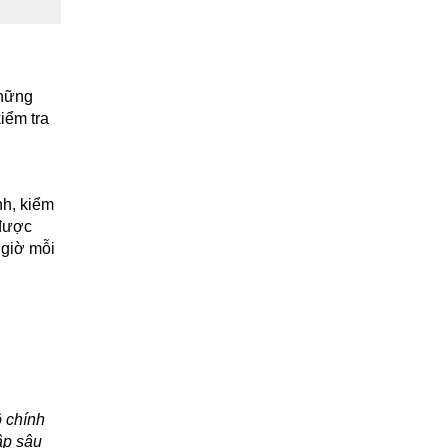
những
iểm tra
nh, kiểm
 được
 giờ mỗi
ộ chính
ập sâu