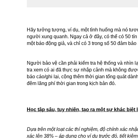
Hãy tưởng tượng, ví dụ, một tình huống mà nó tương 
người xung quanh. Ngay cả ở đây, có thể có 50 tín 
một báo động giả, và chỉ có 3 trong số 50 đảm bảo 
Người bảo vệ cần phải kiểm tra hệ thống và nhìn l
tra xem có ai đã thực sự nhập cảnh mà không đượ
báo cáo/ghi lại, cộng thêm thời gian tổng quát dành 
đêm lãng phí thời gian trong kịch bản đó.
Học tập sâu, tuy nhiên, tạo ra một sự khác biệt 
Dựa trên một loạt các thí nghiệm, độ chính xác nh
xác lên 38% – áp dụng cho ví dụ trước đó, tiết ki