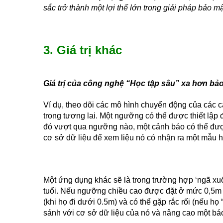
sắc trở thành một lợi thế lớn trong giải pháp bảo m
3. Giá trị khác
Giá trị của công nghệ “Học tập sâu” xa hơn bảo
Ví dụ, theo dõi các mô hình chuyển động của các cá
trong tương lai. Một ngưỡng có thể được thiết lập 
đó vượt qua ngưỡng nào, một cảnh báo có thể được
cơ sở dữ liệu để xem liệu nó có nhận ra một mẫu 
Một ứng dụng khác sẽ là trong trường hợp ‘ngã xu
tuổi. Nếu ngưỡng chiều cao được đặt ở mức 0,5m và
(khi họ đi dưới 0.5m) và có thể gặp rắc rối (nếu họ 
sánh với cơ sở dữ liệu của nó và nâng cao một bá