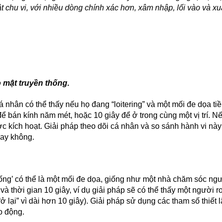
ật chu vi, với nhiều dòng chính xác hơn, xâm nhập, lối vào và xu
 mật truyền thống.
 nhân có thể thấy nếu họ đang “loitering” và một mối đe dọa ti
để bán kính năm mét, hoặc 10 giây để ở trong cùng một vị trí. 
 kích hoạt. Giải pháp theo dõi cá nhân và so sánh hành vi này
hay không.
ống’ có thể là một mối đe dọa, giống như một nhà chăm sóc ng
 thời gian 10 giây, ví dụ giải pháp sẽ có thể thấy một người r
“ở lại” vì dài hơn 10 giây). Giải pháp sử dụng các tham số thiết 
o động.