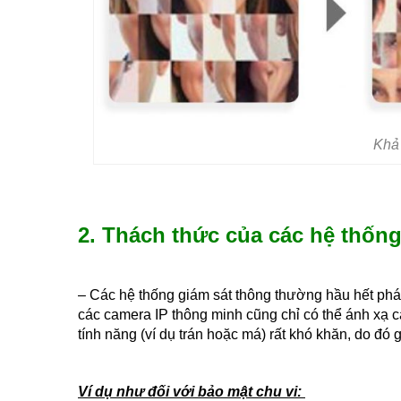
Khả
2. Thách thức của các hệ thống
– Các hệ thống giám sát thông thường hầu hết phá
các camera IP thông minh cũng chỉ có thể ánh xạ cá
tính năng (ví dụ trán hoặc má) rất khó khăn, do đó 
Ví dụ như đối với bảo mật chu vi: