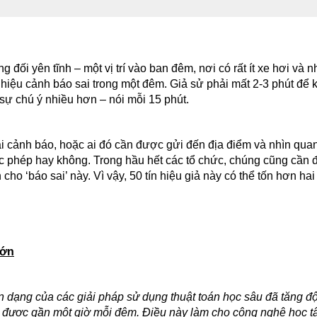
đối yên tĩnh – một vị trí vào ban đêm, nơi có rất ít xe hơi và 
hiệu cảnh báo sai trong một đêm. Giả sử phải mất 2-3 phút để k
sự chú ý nhiều hơn – nói mỗi 15 phút.
ại cảnh báo, hoặc ai đó cần được gửi đến địa điểm và nhìn qua
c phép hay không. Trong hầu hết các tổ chức, chúng cũng cần
cho ‘báo sai’ này. Vì vậy, 50 tín hiệu giả này có thể tốn hơn hai
lớn
ận dạng của các giải pháp sử dụng thuật toán học sâu đã tăng đ
ệm được gần một giờ mỗi đêm. Điều này làm cho công nghệ học t