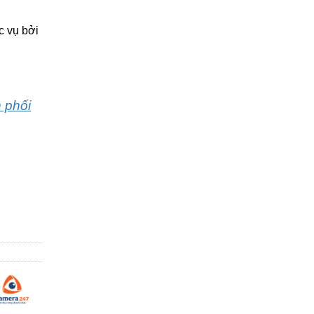
c vụ bởi
 phối