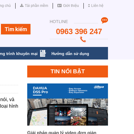
ng chủ
Tải phần mềm
Giới thiệu
Liên hệ
HOTLINE
0963 396 247
ng trình khuyến mại
Hướng dẫn sử dụng
TIN NỔI BẬT
nói, và
loại hình
Giải pháp quản lý video đơn giản