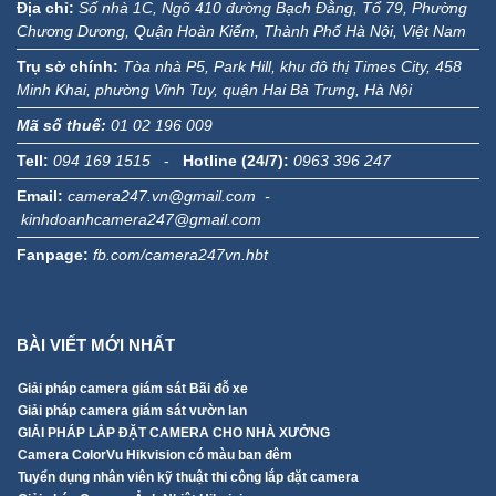
Địa chỉ:
Số nhà 1C, Ngõ 410 đường Bạch Đằng, Tổ 79, Phường
Chương Dương, Quận Hoàn Kiếm, Thành Phố Hà Nội, Việt Nam
Trụ sở chính:
Tòa nhà P5, Park Hill, khu đô thị Times City, 458
Minh Khai, phường Vĩnh Tuy, quận Hai Bà Trưng, Hà Nội
Mã số thuế:
01 02 196 009
Tell:
094 169 1515
-
Hotline (24/7):
0963 396 247
Email:
camera247.vn@gmail.com -
kinhdoanhcamera247@gmail.com
Fanpage:
fb.com/camera247vn.hbt
BÀI VIẾT MỚI NHẤT
Giải pháp camera giám sát Bãi đỗ xe
Giải pháp camera giám sát vườn lan
GIẢI PHÁP LẮP ĐẶT CAMERA CHO NHÀ XƯỞNG
Camera ColorVu Hikvision có màu ban đêm
Tuyển dụng nhân viên kỹ thuật thi công lắp đặt camera