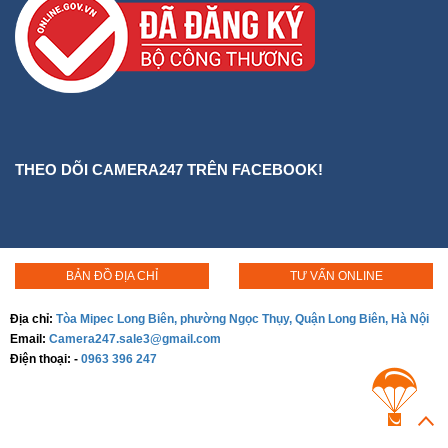
THEO DÕI CAMERA247 TRÊN FACEBOOK!
BẢN ĐỒ ĐỊA CHỈ
TƯ VẤN ONLINE
Địa chỉ:
Tòa Mipec Long Biên, phường Ngọc Thụy, Quận Long Biên, Hà Nội
Email:
Camera247.sale3@gmail.com
Điện thoại:
-
0963 396 247