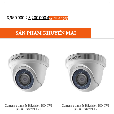
3,950,000
3,200,000
₫
₫
Mua ngay
SẢN PHẨM KHUYẾN MẠI
Camera quan sát Hikvision HD-TVI
Camera quan sát Hikvision HD-TVI
DS-2CE56C0T-IRP
DS-2CE56C0T-IR