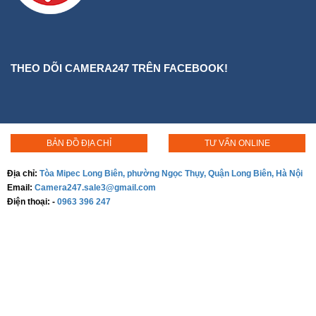
THEO DÕI CAMERA247 TRÊN FACEBOOK!
BẢN ĐỒ ĐỊA CHỈ
TƯ VẤN ONLINE
Địa chỉ:
Tòa Mipec Long Biên, phường Ngọc Thụy, Quận Long Biên, Hà Nội
Email:
Camera247.sale3@gmail.com
Điện thoại:
-
0963 396 247