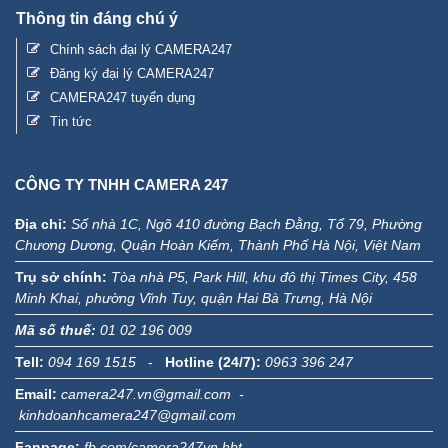
Thông tin đáng chú ý
Chính sách đại lý CAMERA247
Đăng ký đại lý CAMERA247
CAMERA247 tuyển dụng
Tin tức
CÔNG TY TNHH CAMERA 247
Địa chỉ:
Số nhà 1C, Ngõ 410 đường Bạch Đằng, Tổ 79, Phường
Chương Dương, Quận Hoàn Kiếm, Thành Phố Hà Nội, Việt Nam
Trụ sở chính:
Tòa nhà P5, Park Hill, khu đô thị Times City, 458
Minh Khai, phường Vĩnh Tuy, quận Hai Bà Trưng, Hà Nội
Mã số thuế:
01 02 196 009
Tell:
094 169 1515
-
Hotline (24/7):
0963 396 247
Email:
camera247.vn@gmail.com -
kinhdoanhcamera247@gmail.com
Fanpage:
fb.com/camera247vn.hbt