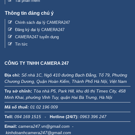
Tải phần mềm
Thông tin đáng chú ý
Chính sách đại lý CAMERA247
Đăng ký đại lý CAMERA247
CAMERA247 tuyển dụng
Tin tức
CÔNG TY TNHH CAMERA 247
Địa chỉ:
Số nhà 1C, Ngõ 410 đường Bạch Đằng, Tổ 79, Phường
Chương Dương, Quận Hoàn Kiếm, Thành Phố Hà Nội, Việt Nam
Trụ sở chính:
Tòa nhà P5, Park Hill, khu đô thị Times City, 458
Minh Khai, phường Vĩnh Tuy, quận Hai Bà Trưng, Hà Nội
Mã số thuế:
01 02 196 009
Tell:
094 169 1515
-
Hotline (24/7):
0963 396 247
Email:
camera247.vn@gmail.com -
kinhdoanhcamera247@gmail.com