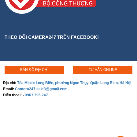
THEO DÕI CAMERA247 TRÊN FACEBOOK!
BẢN ĐỒ ĐỊA CHỈ
TƯ VẤN ONLINE
Địa chỉ:
Tòa Mipec Long Biên, phường Ngọc Thụy, Quận Long Biên, Hà Nội
Email:
Camera247.sale3@gmail.com
Điện thoại:
-
0963 396 247