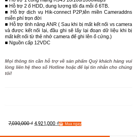
■ Hỗ trợ 2 ổ HDD, dung lượng tối đa mỗi ổ 6TB.
■ Hỗ trợ dịch vụ Hik-connect P2P,tên miền Cameraddns
miễn phí trọn đời
■ Hỗ trợ tính năng ANR ( Sau khi bị mất kết nối vs camera
và được kết nối lại, đầu ghi sẽ lấy lại đoạn dữ liệu khi bị
mất kết nối từ thẻ nhớ camera để ghi lên ổ cứng.)
■ Nguồn cấp 12VDC
Mọi thông tin cần hỗ trợ về sản phẩm Quý khách hàng vui
lòng liên hệ theo số Hotline hoặc để lại tin nhắn cho chúng
tôi!
7,030,000
4,921,000
₫
₫
Mua ngay