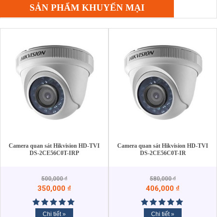
SẢN PHẨM KHUYẾN MẠI
Camera quan sát Hikvision HD-TVI
Camera quan sát Hikvision HD-TVI
DS-2CE56C0T-IRP
DS-2CE56C0T-IR
500,000
₫
580,000
₫
350,000
₫
406,000
₫
Chi tiết »
Chi tiết »