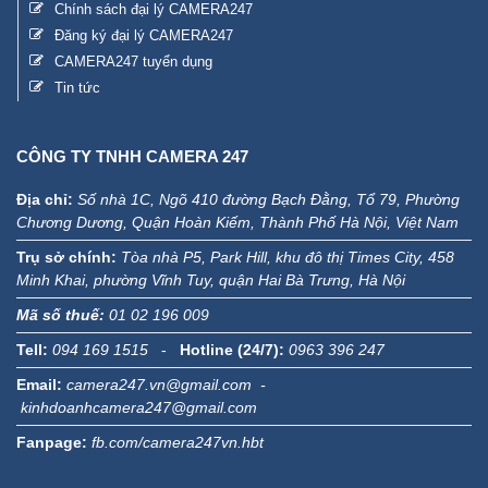
Chính sách đại lý CAMERA247
Đăng ký đại lý CAMERA247
CAMERA247 tuyển dụng
Tin tức
CÔNG TY TNHH CAMERA 247
Địa chỉ:
Số nhà 1C, Ngõ 410 đường Bạch Đằng, Tổ 79, Phường
Chương Dương, Quận Hoàn Kiếm, Thành Phố Hà Nội, Việt Nam
Trụ sở chính:
Tòa nhà P5, Park Hill, khu đô thị Times City, 458
Minh Khai, phường Vĩnh Tuy, quận Hai Bà Trưng, Hà Nội
Mã số thuế:
01 02 196 009
Tell:
094 169 1515
-
Hotline (24/7):
0963 396 247
Email:
camera247.vn@gmail.com -
kinhdoanhcamera247@gmail.com
Fanpage:
fb.com/camera247vn.hbt