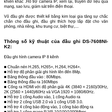
khiển khác .Hỗ trợ camera IP, xem lại, truyền dữ liệu qua
mạng, sao lưu, giám sát trên điện thoại.
Vỏ đầu ghi được thiết kế bằng kim loại gia tăng sự chắc
chắn cho đầu ghi, đầu ghi thích hợp lắp đặt cho văn
phòng, nhà riêng, khu trung cư, biệt thự,…
Thông số kỹ thuật của đầu ghi DS-7608NI-
K2:
Đầu ghi hình camera IP 8 kênh
■ Chuẩn nén H.265, H265+, H.264, H264+.
■ Hỗ trợ độ phân giải ghi hình lên đến 8Mp.
■ Băng thông đầu vào : 80Mbps.
■ Băng thông đầu ra 160Mbps
■ Cổng ra HDMI với độ phân giải 4K (3840 × 2160)/30Hz,
2K (2560 × 1440)/60Hz và VGA 1920 × 1080/60Hz.
■ Hỗ trợ 1 cổng Audio vào, 1 cổng Audio ra
■ Hỗ trợ 2 cổng USB 2.0 và 1 cổng USB 3.0.
■ Hỗ trợ 4 cổng báo động vào, 1 cổng báo động ra
■ Hỗ trợ 1 cổng mạng RJ45 10/100/1000Mbps