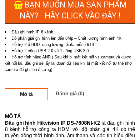
BẠN MUỐN MUA SẢN PHẨM
NÀY? - HÃY CLICK VÀO ĐÂY !
Đầu ghi hình IP 8 kênh
Độ phân giải ghi hình lên đến 8Mp – Chất lượng hình ảnh 4K
Hỗ trợ 2 ổ HDD, dung lượng tối đa mỗi ổ 6TB
Hỗ trợ 2 cổng USB 2.0 và 1 cổng USB 3.0.
Hỗ trợ tính năng ANR ( Sau khi bị mất kết nối vs camera và được
kết nối lại, đầu ghi sẽ lấy lại đoạn dữ liệu khi bị mất kết nối từ thẻ nhớ
camera để ghi lên ổ cứng)
Đánh giá (0)
Mô tả
MÔ TẢ
Đầu ghi hình Hikvision IP DS-7608NI-K2
là đầu ghi hình
8 kênh hỗ trợ cổng ra HDMI với độ phân giải 4K có thể
truyền đồng thời hình ảnh, âm thanh và các tín hiệu điều