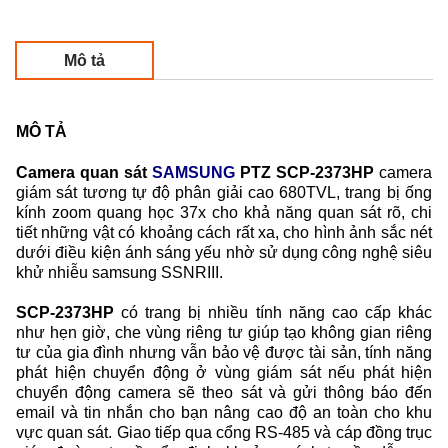
Mô tả
MÔ TẢ
Camera quan sát
SAMSUNG
PTZ SCP-2373HP
camera
giám sát tương tự độ phân giải cao 680TVL, trang bị ống
kính zoom quang học 37x cho khả năng quan sát rõ, chi
tiết những vật có khoảng cách rất xa, cho hình ảnh sắc nét
dưới điều kiện ánh sáng yếu nhờ sử dụng công nghệ siêu
khử nhiễu samsung SSNRIII.
SCP-2373HP
có trang bị nhiều tính năng cao cấp khác
như hẹn giờ, che vùng riêng tư giúp tạo không gian riêng
tư của gia đình nhưng vẫn bảo vệ được tài sản, tính năng
phát hiện chuyển động ở vùng giám sát nếu phát hiện
chuyển động camera sẽ theo sát và gửi thông báo đến
email và tin nhắn cho bạn nâng cao độ an toàn cho khu
vực quan sát. Giao tiếp qua cổng RS-485 và cáp đồng trục