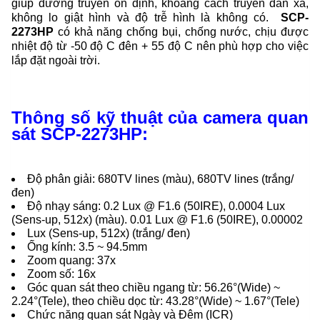
giúp đường truyền ổn định, khoảng cách truyền dẫn xa,
không lo giật hình và độ trễ hình là không có.
SCP-
2273HP
có khả năng chống bụi, chống nước, chịu được
nhiệt độ từ -50 độ C đên + 55 độ C nên phù hợp cho việc
lắp đặt ngoài trời.
Thông số kỹ thuật của camera quan
sát SCP-2273HP:
Độ phân giải: 680TV lines (màu), 680TV lines (trắng/
đen)
Độ nhạy sáng: 0.2 Lux @ F1.6 (50IRE), 0.0004 Lux
(Sens-up, 512x) (màu). 0.01 Lux @ F1.6 (50IRE), 0.00002
Lux (Sens-up, 512x) (trắng/ đen)
Ống kính: 3.5 ~ 94.5mm
Zoom quang: 37x
Zoom số: 16x
Góc quan sát theo chiều ngang từ: 56.26°(Wide) ~
2.24°(Tele), theo chiều dọc từ: 43.28°(Wide) ~ 1.67°(Tele)
Chức năng quan sát Ngày và Đêm (ICR)