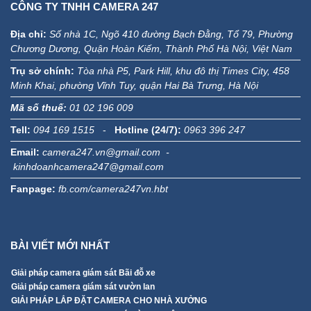
CÔNG TY TNHH CAMERA 247
Địa chỉ:
Số nhà 1C, Ngõ 410 đường Bạch Đằng, Tổ 79, Phường
Chương Dương, Quận Hoàn Kiếm, Thành Phố Hà Nội, Việt Nam
Trụ sở chính:
Tòa nhà P5, Park Hill, khu đô thị Times City, 458
Minh Khai, phường Vĩnh Tuy, quận Hai Bà Trưng, Hà Nội
Mã số thuế:
01 02 196 009
Tell:
094 169 1515
-
Hotline (24/7):
0963 396 247
Email:
camera247.vn@gmail.com -
kinhdoanhcamera247@gmail.com
Fanpage:
fb.com/camera247vn.hbt
BÀI VIẾT MỚI NHẤT
Giải pháp camera giám sát Bãi đỗ xe
Giải pháp camera giám sát vườn lan
GIẢI PHÁP LẮP ĐẶT CAMERA CHO NHÀ XƯỞNG