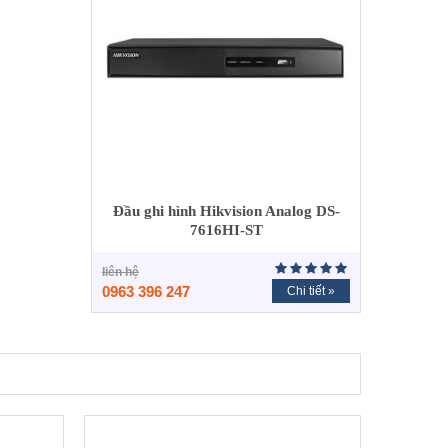
Đầu ghi hình Hikvision Analog DS-
7616HI-ST
liên hệ
0963 396 247
Chi tiết »