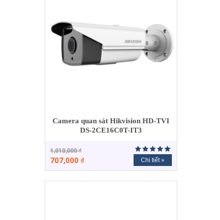
Camera quan sát Hikvision HD-TVI
DS-2CE16C0T-IT3
1,010,000
₫
707,000
₫
Chi tiết »