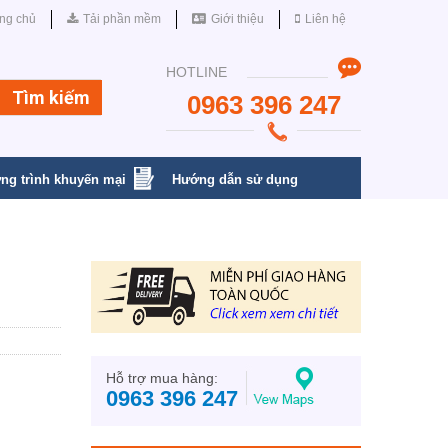
ng chủ
Tải phần mềm
Giới thiệu
Liên hệ
HOTLINE
0963 396 247
ng trình khuyến mại
Hướng dẫn sử dụng
Hỗ trợ mua hàng:
0963 396 247