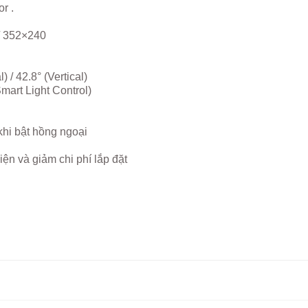
r .
/ 352×240
) / 42.8° (Vertical)
mart Light Control)
khi bật hồng ngoại
iện và giảm chi phí lắp đặt