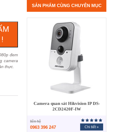
SẢN PHẨM CÙNG CHUYÊN MỤC
ẨM
!
1080p đem
ng camera
ân thực.
Camera quan sát Hikvision IP DS-
2CD2420F-IW
liên hệ
0963 396 247
Chi tiết »