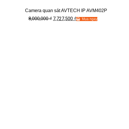
Camera quan sát AVTECH IP AVM402P
8,000,000
7,727,500
₫
₫
Mua ngay