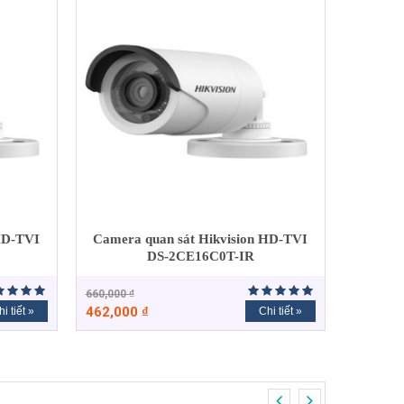
HD-TVI
Camera quan sát Hikvision HD-TVI
DS-2CE16C0T-IR
660,000
₫
462,000
₫
i tiết »
Chi tiết »