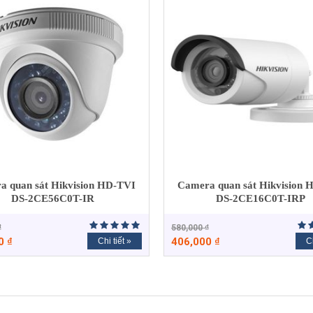
a quan sát Hikvision HD-TVI
Camera quan sát Hikvision 
DS-2CE56C0T-IR
DS-2CE16C0T-IRP
₫
580,000
₫
00
₫
406,000
₫
Chi tiết »
Ch