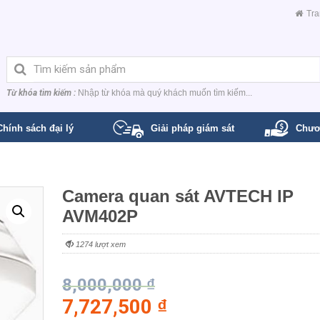
Tra
Từ khóa tìm kiếm :
Nhập từ khóa mà quý khách muốn tìm kiếm...
Chính sách đại lý
Giải pháp giám sát
Chươ
Camera quan sát AVTECH IP
AVM402P
1274 lượt xem
8,000,000
₫
7,727,500
₫