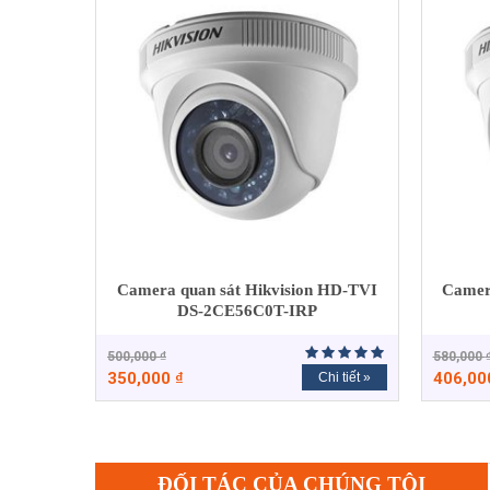
Camera quan sát Hikvision HD-TVI
Camer
DS-2CE56C0T-IRP
500,000
₫
580,000
350,000
₫
406,0
Chi tiết »
ĐỐI TÁC CỦA CHÚNG TÔI