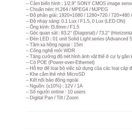
– Cảm biến hình : 1/2.9″ SONY CMOS image senso
– Chuẩn nén: H.264 / MPEG4 / MJPEG
– Độ phân giải: 1920×1080 / 1280×720 / 720×480 
– Độ nhạy sáng: 0.1 Lux / F1.5, 0 Lux (LED ON)
– Ống kính: f3.8mm / F1.5
– Góc quan sát : 83.2° (Diagonal) / 73.2° (Horizontal
– Đèn LED : 01 unit Solid Light series (Advanced S
– Tầm xa hồng ngoại : 15m
– Công nghệ mới WDR
– Tăng cường độ nét hình ảnh vật thể ở cự ly gần 
– Có POE (Power-over-Ethernet)
– Hỗ trợ để loại bỏ việc sử dụng của các loại cáp đ
– Khe cắm thẻ nhớ MicroSD
– Kết nối báo động ngoài
– Nguồn: (±10%) : 12V / 1A
– Số người online : 10 users
– Digital Pan / Tilt / Zoom