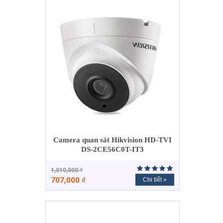
Camera quan sát Hikvision HD-TVI
DS-2CE56C0T-IT3
1,010,000
₫
707,000
₫
Chi tiết »