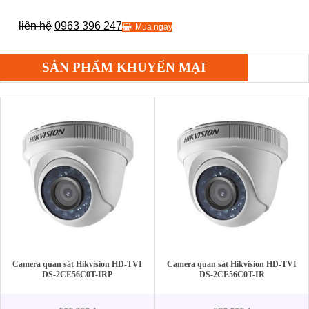
liên hệ
0963 396 247
Mua ngay
SẢN PHẨM KHUYẾN MẠI
Camera quan sát Hikvision HD-TVI
Camera quan sát Hikvision HD-TVI
DS-2CE56C0T-IRP
DS-2CE56C0T-IR