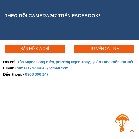
THEO DÕI CAMERA247 TRÊN FACEBOOK!
BẢN ĐỒ ĐỊA CHỈ
TƯ VẤN ONLINE
Địa chỉ:
Tòa Mipec Long Biên, phường Ngọc Thụy, Quận Long Biên, Hà Nội
Email:
Camera247.sale3@gmail.com
Điện thoại:
-
0963 396 247