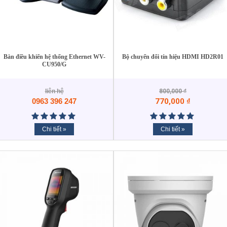
Bàn điều khiển hệ thống Ethernet WV-
Bộ chuyển đổi tín hiệu HDMI HD2R01
CU950/G
liên hệ
800,000
₫
0963 396 247
770,000
₫
Chi tiết »
Chi tiết »