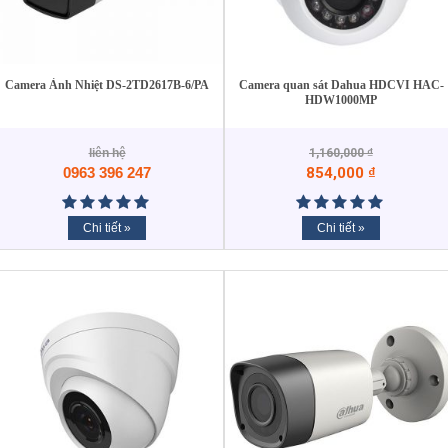
Camera Ảnh Nhiệt DS-2TD2617B-6/PA
Camera quan sát Dahua HDCVI HAC-
HDW1000MP
liên hệ
1,160,000
₫
0963 396 247
854,000
₫
Chi tiết »
Chi tiết »