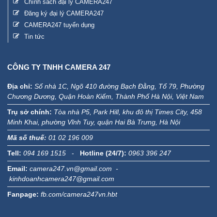
Chính sách đại lý CAMERA247
Đăng ký đại lý CAMERA247
CAMERA247 tuyển dụng
Tin tức
CÔNG TY TNHH CAMERA 247
Địa chỉ:
Số nhà 1C, Ngõ 410 đường Bạch Đằng, Tổ 79, Phường
Chương Dương, Quận Hoàn Kiếm, Thành Phố Hà Nội, Việt Nam
Trụ sở chính:
Tòa nhà P5, Park Hill, khu đô thị Times City, 458
Minh Khai, phường Vĩnh Tuy, quận Hai Bà Trưng, Hà Nội
Mã số thuế:
01 02 196 009
Tell:
094 169 1515
-
Hotline (24/7):
0963 396 247
Email:
camera247.vn@gmail.com -
kinhdoanhcamera247@gmail.com
Fanpage:
fb.com/camera247vn.hbt