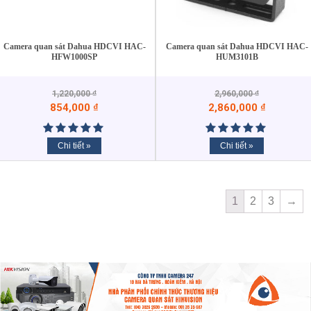
Camera quan sát Dahua HDCVI HAC-
Camera quan sát Dahua HDCVI HAC-
HFW1000SP
HUM3101B
1,220,000
₫
2,960,000
₫
854,000
₫
2,860,000
₫
Chi tiết »
Chi tiết »
1
2
3
→