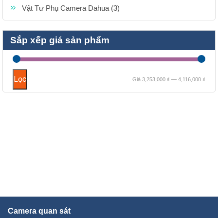
Vật Tư Phụ Camera Dahua (3)
Sắp xếp giá sản phẩm
Giá
Giá
Lọc
Giá
3,253,000 ₫
—
4,116,000 ₫
thấp
cao
nhất
nhất
Camera quan sát
Camera quan sát HIKVISION