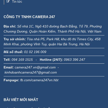
CÔNG TY TNHH CAMERA 247
Địa chỉ:
Số nhà 1C, Ngõ 410 đường Bạch Đằng, Tổ 79, Phường
Chương Dương, Quận Hoàn Kiếm, Thành Phố Hà Nội, Việt Nam
Trụ sở chính:
Tòa nhà P5, Park Hill, khu đô thị Times City, 458
Minh Khai, phường Vĩnh Tuy, quận Hai Bà Trưng, Hà Nội
Mã số thuế:
01 02 196 009
Tell:
094 169 1515
-
Hotline (24/7):
0963 396 247
Email:
camera247.vn@gmail.com -
kinhdoanhcamera247@gmail.com
Fanpage:
fb.com/camera247vn.hbt
BÀI VIẾT MỚI NHẤT
Giải pháp camera giám sát Bãi đỗ xe
Giải pháp camera giám sát vườn lan