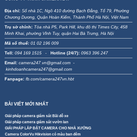
Địa chỉ:
Số nhà 1C, Ngõ 410 đường Bạch Đằng, Tổ 79, Phường
Chương Dương, Quận Hoàn Kiếm, Thành Phố Hà Nội, Việt Nam
Trụ sở chính:
Tòa nhà P5, Park Hill, khu đô thị Times City, 458
Minh Khai, phường Vĩnh Tuy, quận Hai Bà Trưng, Hà Nội
Mã số thuế:
01 02 196 009
Tell:
094 169 1515
-
Hotline (24/7):
0963 396 247
Email:
camera247.vn@gmail.com -
kinhdoanhcamera247@gmail.com
Fanpage:
fb.com/camera247vn.hbt
BÀI VIẾT MỚI NHẤT
Giải pháp camera giám sát Bãi đỗ xe
Giải pháp camera giám sát vườn lan
GIẢI PHÁP LẮP ĐẶT CAMERA CHO NHÀ XƯỞNG
Camera ColorVu Hikvision có màu ban đêm