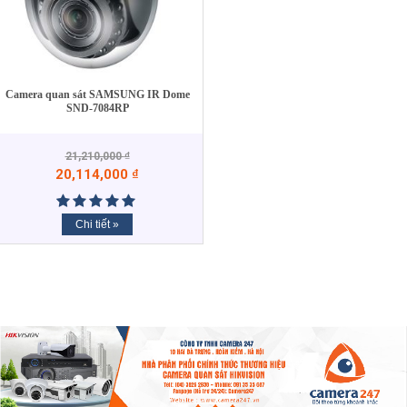
Camera quan sát SAMSUNG IR Dome
SND-7084RP
21,210,000
₫
20,114,000
₫
Chi tiết »