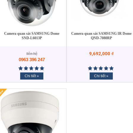
Camera quan sát SAMSUNG Dome
Camera quan sát SAMSUNG IR Dome
SND-L6013P
QND-7080RP
9,692,000
₫
liên hệ
0963 396 247
Chi tiết »
Chi tiết »