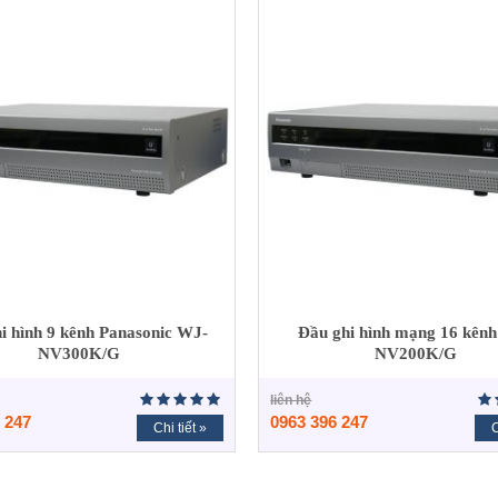
i hình 9 kênh Panasonic WJ-
Đầu ghi hình mạng 16 kên
NV300K/G
NV200K/G
liên hệ
 247
0963 396 247
Chi tiết »
C