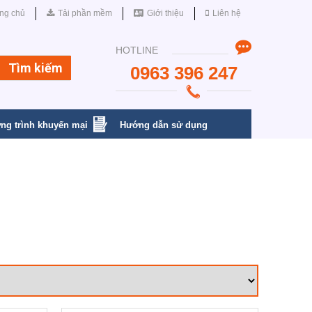
ng chủ
Tải phần mềm
Giới thiệu
Liên hệ
HOTLINE
0963 396 247
ng trình khuyến mại
Hướng dẫn sử dụng