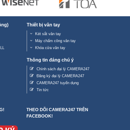
ộng)
Thiết bị vân tay
Két sắt vân tay
Máy chấm công vân tay
ELL
Khóa cửa vân tay
Thông tin đáng chú ý
Chính sách đại lý CAMERA247
Đăng ký đại lý CAMERA247
CAMERA247 tuyển dụng
Tin tức
G!
THEO DÕI CAMERA247 TRÊN
FACEBOOK!