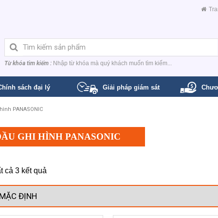
Tra
Từ khóa tìm kiếm :
Nhập từ khóa mà quý khách muốn tìm kiếm...
Chính sách đại lý
Giải pháp giám sát
Chươ
 hình PANASONIC
ĐẦU GHI HÌNH PANASONIC
ất cả 3 kết quả