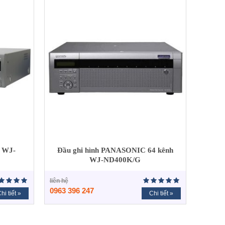
h WJ-
Đầu ghi hình PANASONIC 64 kênh
WJ-ND400K/G
liên hệ
0963 396 247
hi tiết »
Chi tiết »