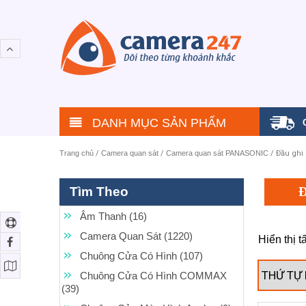
DANH MỤC SẢN PHẨM
Trang chủ
/
Camera quan sát
/
Camera quan sát PANASONIC
/ Đầu ghi
Tìm Theo
Âm Thanh (16)
Camera Quan Sát (1220)
Hiển thị t
Chuông Cửa Có Hình (107)
Chuông Cửa Có Hình COMMAX
(39)