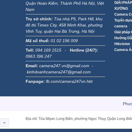
GIẢI PHÁ
Quận Hoàn Kiếm, Thành Phố Hà Nội, Việt
XƯỞNG
Nam
Camera Co
Trụ sở chính:
Tòa nhà P5, Park Hill, khu
Tuyển dụng
đô thị Times City, 458 Minh Khai, phường
camera
Vĩnh Tuy, quận Hai Bà Trưng, Hà Nội
Giải pháp
Hướng Dẫn
Mã số thuế:
01 02 196 009
Hikvision
Tell:
094 169 1515
-
Hotline (24/7):
Camera Ản
0963 396 247
Email:
camera247.vn@gmail.com -
kinhdoanhcamera247@gmail.com
Fanpage:
fb.com/camera247vn.hbt
Phươ
Địa chỉ: Tòa Mipec Long Biên, phường Ngọc Thụy, Quận Long Biê