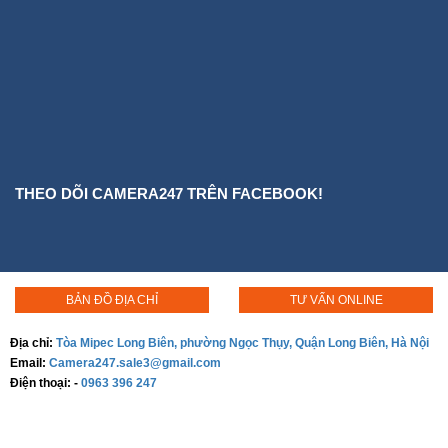
THEO DÕI CAMERA247 TRÊN FACEBOOK!
BẢN ĐỒ ĐỊA CHỈ
TƯ VẤN ONLINE
Địa chỉ:
Tòa Mipec Long Biên, phường Ngọc Thụy, Quận Long Biên, Hà Nội
Email:
Camera247.sale3@gmail.com
Điện thoại:
-
0963 396 247