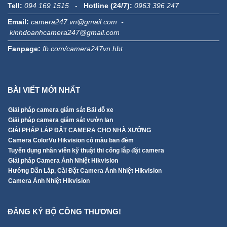
Tell:
094 169 1515
-
Hotline (24/7):
0963 396 247
Email:
camera247.vn@gmail.com -
kinhdoanhcamera247@gmail.com
Fanpage:
fb.com/camera247vn.hbt
BÀI VIẾT MỚI NHẤT
Giải pháp camera giám sát Bãi đỗ xe
Giải pháp camera giám sát vườn lan
GIẢI PHÁP LẮP ĐẶT CAMERA CHO NHÀ XƯỞNG
Camera ColorVu Hikvision có màu ban đêm
Tuyển dụng nhân viên kỹ thuật thi công lắp đặt camera
Giải pháp Camera Ảnh Nhiệt Hikvision
Hướng Dẫn Lắp, Cài Đặt Camera Ảnh Nhiệt Hikvision
Camera Ảnh Nhiệt Hikvision
ĐĂNG KÝ BỘ CÔNG THƯƠNG!