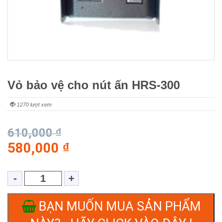
Vỏ bảo vệ cho nút ấn HRS-300
1270 lượt xem
610,000
₫
580,000
₫
BẠN MUỐN MUA SẢN PHẨM