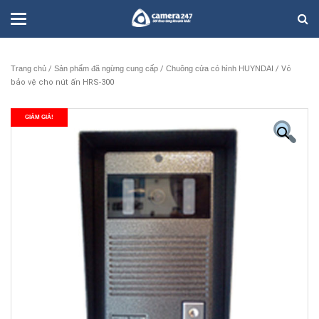
Trang chủ
/
Sản phẩm đã ngừng cung cấp
/
Chuông cửa có hình HUYNDAI
/ Vỏ
bảo vệ cho nút ấn HRS-300
GIẢM GIÁ!