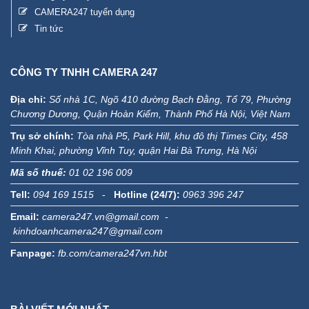
CAMERA247 tuyển dụng
Tin tức
CÔNG TY TNHH CAMERA 247
Địa chỉ:
Số nhà 1C, Ngõ 410 đường Bạch Đằng, Tổ 79, Phường
Chương Dương, Quận Hoàn Kiếm, Thành Phố Hà Nội, Việt Nam
Trụ sở chính:
Tòa nhà P5, Park Hill, khu đô thị Times City, 458
Minh Khai, phường Vĩnh Tuy, quận Hai Bà Trưng, Hà Nội
Mã số thuế:
01 02 196 009
Tell:
094 169 1515
-
Hotline (24/7):
0963 396 247
Email:
camera247.vn@gmail.com -
kinhdoanhcamera247@gmail.com
Fanpage:
fb.com/camera247vn.hbt