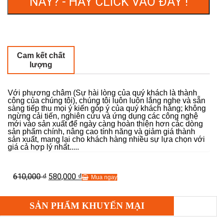
NÀY? - HÃY CLICK VÀO ĐÂY !
Cam kết chất
lượng
Với phương châm (Sự hài lòng của quý khách là thành
công của chúng tôi), chúng tôi luôn luôn lắng nghe và sẵn
sàng tiếp thu mọi ý kiến góp ý của quý khách hàng; không
ngừng cải tiến, nghiên cứu và ứng dụng các công nghệ
mới vào sản xuất để ngày càng hoàn thiện hơn các dòng
sản phẩm chính, nâng cao tính năng và giảm giá thành
sản xuất, mang lại cho khách hàng nhiều sự lựa chọn với
giá cả hợp lý nhất.....
610,000
580,000
₫
₫
Mua ngay
SẢN PHẨM KHUYẾN MẠI