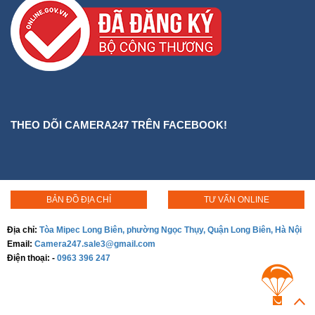
THEO DÕI CAMERA247 TRÊN FACEBOOK!
BẢN ĐỒ ĐỊA CHỈ
TƯ VẤN ONLINE
Địa chỉ:
Tòa Mipec Long Biên, phường Ngọc Thụy, Quận Long Biên, Hà Nội
Email:
Camera247.sale3@gmail.com
Điện thoại:
-
0963 396 247