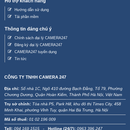
Hỗ trợ khách hàng
Hướng dẫn sử dụng
Tải phần mềm
Thông tin đáng chú ý
Chính sách đại lý CAMERA247
Đăng ký đại lý CAMERA247
CAMERA247 tuyển dụng
Tin tức
CÔNG TY TNHH CAMERA 247
Địa chỉ:
Số nhà 1C, Ngõ 410 đường Bạch Đằng, Tổ 79, Phường
Chương Dương, Quận Hoàn Kiếm, Thành Phố Hà Nội, Việt Nam
Trụ sở chính:
Tòa nhà P5, Park Hill, khu đô thị Times City, 458
Minh Khai, phường Vĩnh Tuy, quận Hai Bà Trưng, Hà Nội
Mã số thuế:
01 02 196 009
Tell:
094 169 1515
-
Hotline (24/7):
0963 396 247