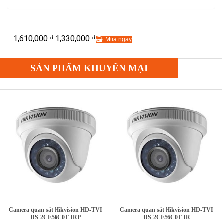
1,610,000
1,330,000
₫
₫
Mua ngay
SẢN PHẨM KHUYẾN MẠI
Camera quan sát Hikvision HD-TVI
Camera quan sát Hikvision HD-TVI
DS-2CE56C0T-IRP
DS-2CE56C0T-IR