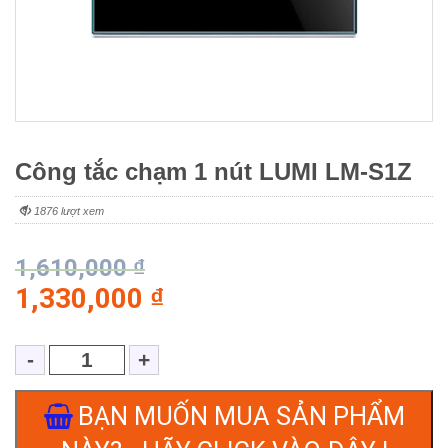
Công tắc chạm 1 nút LUMI LM-S1Z
1876 lượt xem
1,610,000
₫
1,330,000
₫
BẠN MUỐN MUA SẢN PHẨM