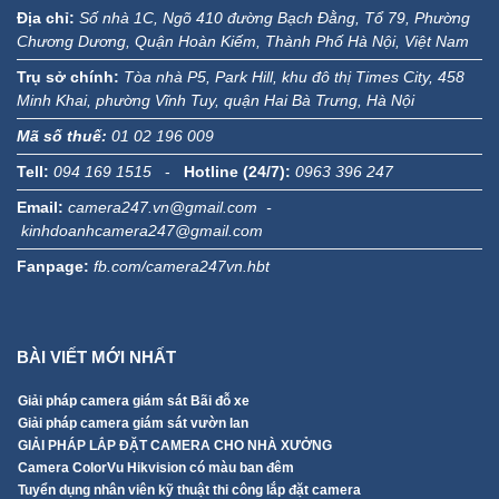
Địa chỉ:
Số nhà 1C, Ngõ 410 đường Bạch Đằng, Tổ 79, Phường
Chương Dương, Quận Hoàn Kiếm, Thành Phố Hà Nội, Việt Nam
Trụ sở chính:
Tòa nhà P5, Park Hill, khu đô thị Times City, 458
Minh Khai, phường Vĩnh Tuy, quận Hai Bà Trưng, Hà Nội
Mã số thuế:
01 02 196 009
Tell:
094 169 1515
-
Hotline (24/7):
0963 396 247
Email:
camera247.vn@gmail.com -
kinhdoanhcamera247@gmail.com
Fanpage:
fb.com/camera247vn.hbt
BÀI VIẾT MỚI NHẤT
Giải pháp camera giám sát Bãi đỗ xe
Giải pháp camera giám sát vườn lan
GIẢI PHÁP LẮP ĐẶT CAMERA CHO NHÀ XƯỞNG
Camera ColorVu Hikvision có màu ban đêm
Tuyển dụng nhân viên kỹ thuật thi công lắp đặt camera