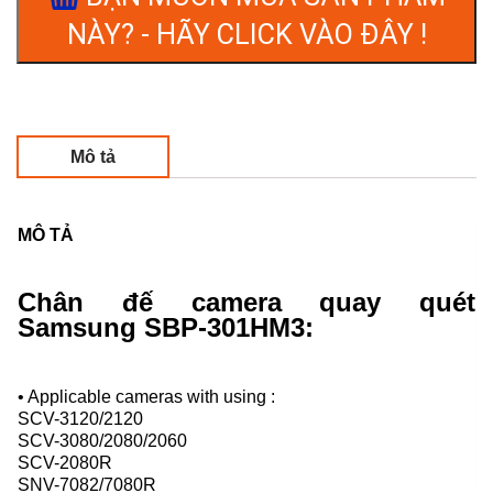
NÀY? - HÃY CLICK VÀO ĐÂY !
Mô tả
MÔ TẢ
Chân đế camera quay quét
Samsung SBP-301HM3:
• Applicable cameras with using :
SCV-3120/2120
SCV-3080/2080/2060
SCV-2080R
SNV-7082/7080R