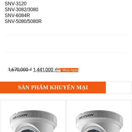
SNV-3120
SNV-3082/3080
SNV-6084R
SNV-5080/5080R
1,670,000
1,441,000
₫
₫
Mua ngay
SẢN PHẨM KHUYẾN MẠI