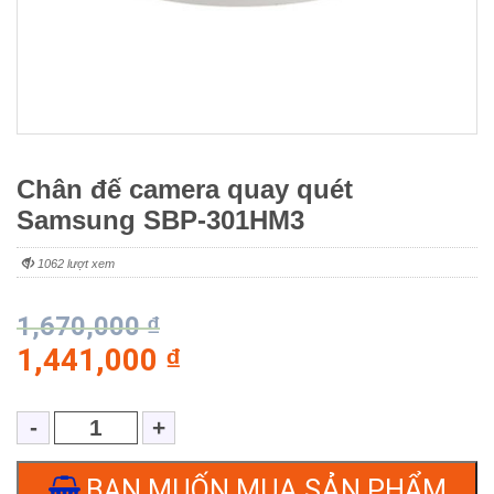
Chân đế camera quay quét
Samsung SBP-301HM3
1062 lượt xem
1,670,000
₫
1,441,000
₫
BẠN MUỐN MUA SẢN PHẨM