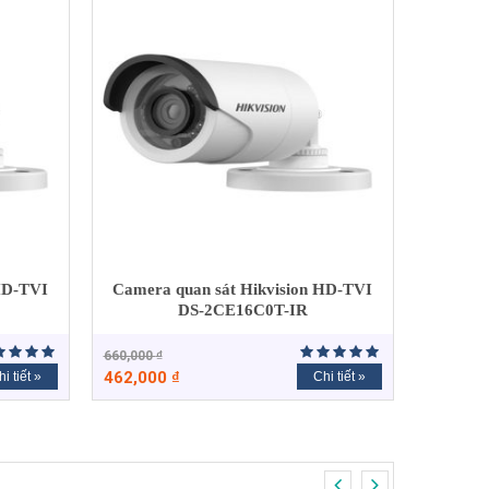
HD-TVI
Camera quan sát Hikvision HD-TVI
DS-2CE16C0T-IR
660,000
₫
462,000
₫
i tiết »
Chi tiết »