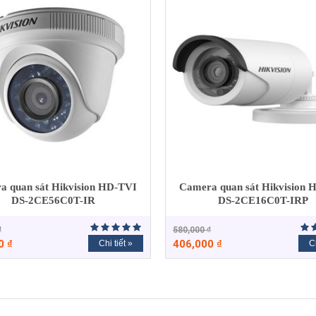
a quan sát Hikvision HD-TVI
Camera quan sát Hikvision 
DS-2CE56C0T-IR
DS-2CE16C0T-IRP
₫
580,000
₫
00
₫
406,000
₫
Chi tiết »
Ch