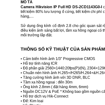
MÔ TẢ
Camera Hikvision IP Full HD DS-2CD1143G0-I
c
tiết kiệm 80% lưu lượng ổ cứng, tiết kiệm chi phí
hàng,…
Sử dụng ống kính cố định 2.8 cho góc quan sát r
điều kiện ánh sáng bất lợi, tầm xa hồng ngoại có t
môi trường lắp đặt.
THÔNG SỐ KỸ THUẬT CỦA SẢN PHẨM
• Cảm biến hình ảnh 1/3″ Progressive CMOS
• Hỗ trợ tính năng ICR
• Độ phân giải 2560×1440:20fps(P)/(N), 2304×129
• Chuẩn nén hình ảnh H.265+/H265/H.264+&H.26
• Tăng cường hình ảnh với 3D DNR, BLC
• Tầm xa hồng ngoại : đến 30m
• Ông kính 2.8mm ( đặt hàng 4mm, 6mm)
• Nguồn DC12V & PoE * Không bao gồm nguồn câ
• Hỗ trợ dịch vụ Hik-Connect
• Đế: Kim loại