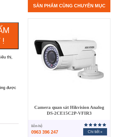
SẢN PHẨM CÙNG CHUYÊN MỤC
ẨM
 !
êu thị,
động được
Camera quan sát Hikvision Analog
DS-2CE15C2P-VFIR3
liên hệ
0963 396 247
Chi tiết »