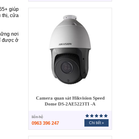
65+ giúp
 thị, cửa
hững nơi
bỉ được ở
Camera quan sát Hikvision Speed
Dome DS-2AE5223TI -A
liên hệ
0963 396 247
Chi tiết »