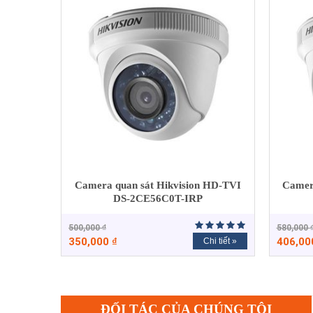
Camera quan sát Hikvision HD-TVI
Camer
DS-2CE56C0T-IRP
500,000
₫
580,000
350,000
₫
406,0
Chi tiết »
ĐỐI TÁC CỦA CHÚNG TÔI