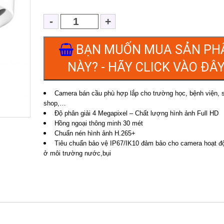
BẠN MUỐN MUA SẢN PH
NÀY? - HÃY CLICK VÀO ĐÂY
Camera bán cầu phù hợp lắp cho trường học, bệnh viện, si
shop,…
Độ phân giải 4 Megapixel – Chất lượng hình ảnh Full HD
Hồng ngoại thông minh 30 mét
Chuẩn nén hình ảnh H.265+
Tiêu chuẩn bảo vệ IP67/IK10 đảm bảo cho camera hoạt 
ở môi trường nước,bụi