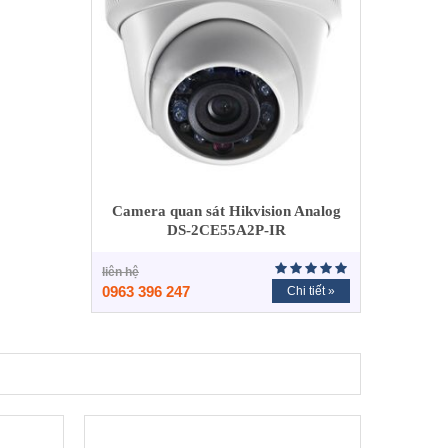
Camera quan sát Hikvision Analog
DS-2CE55A2P-IR
liên hệ
0963 396 247
Chi tiết »