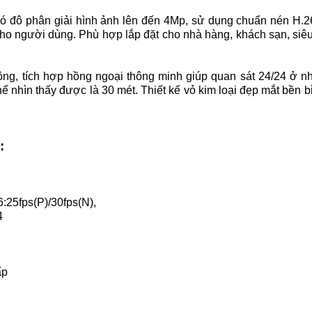
ó đô phân giải hình ảnh lên đến 4Mp, sử dụng chuẩn nén H.2
 cho người dùng. Phù hợp lắp đặt cho nhà hàng, khách sạn, siêu
ộng, tích hợp hồng ngoại thông minh giúp quan sát 24/24 ở n
hể nhìn thấy được là 30 mét. Thiết kế vỏ kim loại đẹp mắt bền 
:
6:25fps(P)/30fps(N),
4
́p