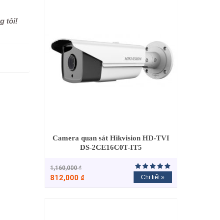
g tôi!
Camera quan sát Hikvision HD-TVI
DS-2CE16C0T-IT5
1,160,000
₫
812,000
₫
Chi tiết »