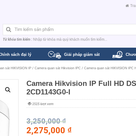
Tra
Từ khóa tìm kiếm :
Nhập từ khóa mà quý khách muốn tìm kiếm...
Chính sách đại lý
Giải pháp giám sát
Chươ
an sát HIKVISION IP
/
Camera quan sát Hikvision IPC
/
Camera quan sát HIKVISION IPC 
Camera Hikvision IP Full HD DS
2CD1143G0-I
1515 lượt xem
3,250,000
₫
2,275,000
₫