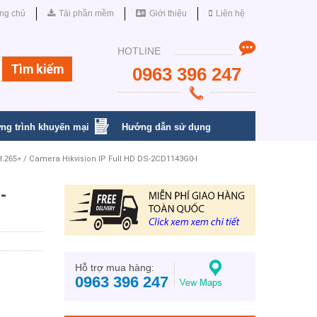
ng chủ
Tải phần mềm
Giới thiệu
Liên hệ
HOTLINE
0963 396 247
ng trình khuyến mại
Hướng dẫn sử dụng
H.265+
/ Camera Hikvision IP Full HD DS-2CD1143G0-I
-
Hỗ trợ mua hàng:
0963 396 247