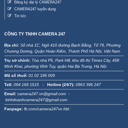
Đăng ký đại lý CAMERA247
CAMERA247 tuyển dụng
Tin tức
CÔNG TY TNHH CAMERA 247
Địa chỉ:
Số nhà 1C, Ngõ 410 đường Bạch Đằng, Tổ 79, Phường
Chương Dương, Quận Hoàn Kiếm, Thành Phố Hà Nội, Việt Nam
Trụ sở chính:
Tòa nhà P5, Park Hill, khu đô thị Times City, 458
Minh Khai, phường Vĩnh Tuy, quận Hai Bà Trưng, Hà Nội
Mã số thuế:
01 02 196 009
Tell:
094 169 1515
-
Hotline (24/7):
0963 396 247
Email:
camera247.vn@gmail.com -
kinhdoanhcamera247@gmail.com
Fanpage:
fb.com/camera247vn.hbt