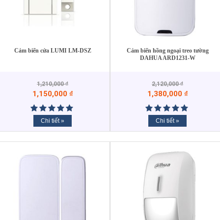
Cảm biến cửa LUMI LM-DSZ
Cảm biến hồng ngoại treo tường
DAHUA ARD1231-W
1,210,000
₫
2,120,000
₫
1,150,000
₫
1,380,000
₫
Chi tiết »
Chi tiết »