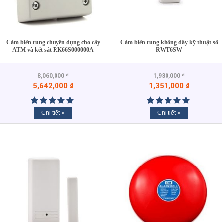
Cảm biến rung chuyên dụng cho cây
Cảm biến rung không dây kỹ thuật số
ATM và két sắt RK66S000000A
RWT6SW
8,060,000
₫
1,930,000
₫
5,642,000
₫
1,351,000
₫
Chi tiết »
Chi tiết »