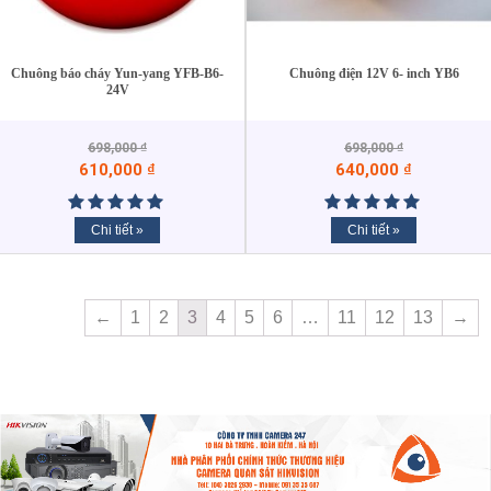
Chuông báo cháy Yun-yang YFB-B6-
Chuông điện 12V 6- inch YB6
24V
698,000
₫
698,000
₫
610,000
₫
640,000
₫
Chi tiết »
Chi tiết »
←
1
2
3
4
5
6
…
11
12
13
→