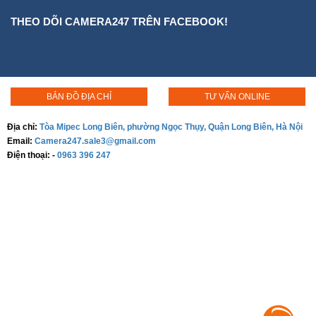
THEO DÕI CAMERA247 TRÊN FACEBOOK!
BẢN ĐỒ ĐỊA CHỈ
TƯ VẤN ONLINE
Địa chỉ:
Tòa Mipec Long Biên, phường Ngọc Thụy, Quận Long Biên, Hà Nội
Email:
Camera247.sale3@gmail.com
Điện thoại:
-
0963 396 247