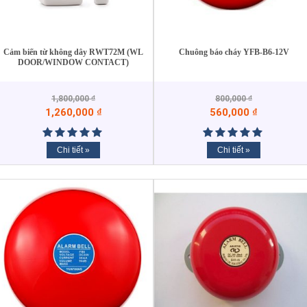
Cảm biến từ không dây RWT72M (WL
Chuông báo cháy YFB-B6-12V
DOOR/WINDOW CONTACT)
1,800,000
₫
800,000
₫
1,260,000
₫
560,000
₫
Chi tiết »
Chi tiết »