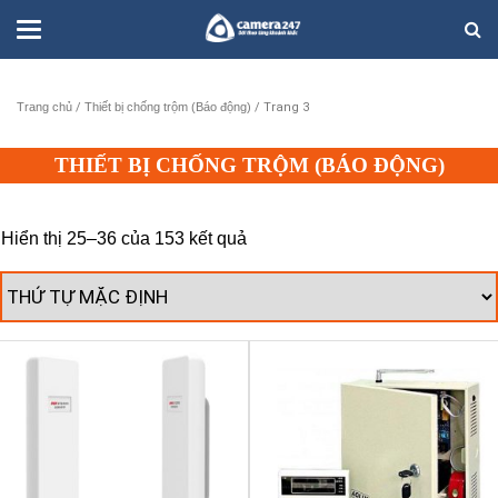
Trang chủ
/
Thiết bị chống trộm (Báo động)
/ Trang 3
THIẾT BỊ CHỐNG TRỘM (BÁO ĐỘNG)
Hiển thị 25–36 của 153 kết quả