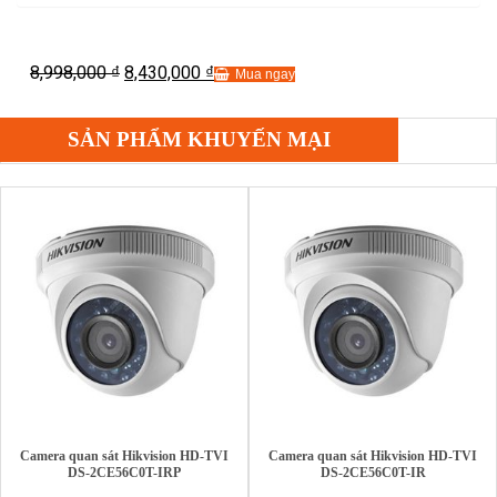
8,998,000
8,430,000
₫
₫
Mua ngay
SẢN PHẨM KHUYẾN MẠI
Camera quan sát Hikvision HD-TVI
Camera quan sát Hikvision HD-TVI
DS-2CE56C0T-IRP
DS-2CE56C0T-IR