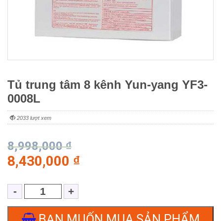
Tủ trung tâm 8 kênh Yun-yang YF3-
0008L
2033 lượt xem
8,998,000
₫
8,430,000
₫
BẠN MUỐN MUA SẢN PHẨM