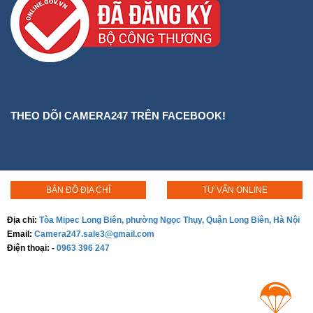
THEO DÕI CAMERA247 TRÊN FACEBOOK!
BẢN ĐỒ ĐỊA CHỈ
TƯ VẤN ONLINE
Địa chỉ:
Tòa Mipec Long Biên, phường Ngọc Thụy, Quận Long Biên, Hà Nội
Email:
Camera247.sale3@gmail.com
Điện thoại:
-
0963 396 247