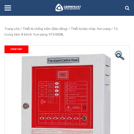
Trang chủ
/
Thiết bị chống trộm (Báo động)
/
Thiết bị báo cháy Yun-yang
/ Tủ
trung tâm 8 kênh Yun-yang YF3-0008L
GIẢM GIÁ!