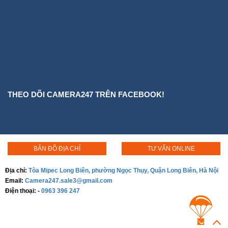
THEO DÕI CAMERA247 TRÊN FACEBOOK!
BẢN ĐỒ ĐỊA CHỈ
TƯ VẤN ONLINE
Địa chỉ:
Tòa Mipec Long Biên, phường Ngọc Thụy, Quận Long Biên, Hà Nội
Email:
Camera247.sale3@gmail.com
Điện thoại:
-
0963 396 247