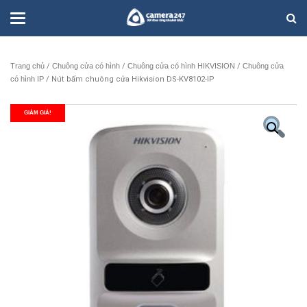
Trang chủ
/
Chuông cửa có hình
/
Chuông cửa có hình HIKVISION
/
Chuông cửa
có hình IP
/ Nút bấm chuông cửa Hikvision DS-KV8102-IP
GIẢM GIÁ!