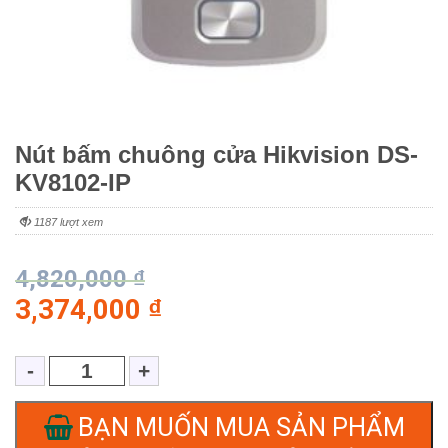
Nút bấm chuông cửa Hikvision DS-
KV8102-IP
1187 lượt xem
4,820,000
₫
3,374,000
₫
BẠN MUỐN MUA SẢN PHẨM