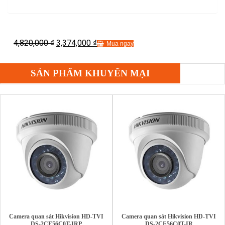
4,820,000
3,374,000
₫
₫
Mua ngay
SẢN PHẨM KHUYẾN MẠI
Camera quan sát Hikvision HD-TVI
Camera quan sát Hikvision HD-TVI
DS-2CE56C0T-IRP
DS-2CE56C0T-IR