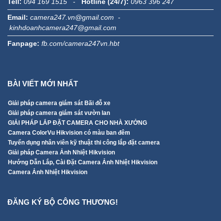
Tell:
094 169 1515
-
Hotline (24/7):
0963 396 247
Email:
camera247.vn@gmail.com -
kinhdoanhcamera247@gmail.com
Fanpage:
fb.com/camera247vn.hbt
BÀI VIẾT MỚI NHẤT
Giải pháp camera giám sát Bãi đỗ xe
Giải pháp camera giám sát vườn lan
GIẢI PHÁP LẮP ĐẶT CAMERA CHO NHÀ XƯỞNG
Camera ColorVu Hikvision có màu ban đêm
Tuyển dụng nhân viên kỹ thuật thi công lắp đặt camera
Giải pháp Camera Ảnh Nhiệt Hikvision
Hướng Dẫn Lắp, Cài Đặt Camera Ảnh Nhiệt Hikvision
Camera Ảnh Nhiệt Hikvision
ĐĂNG KÝ BỘ CÔNG THƯƠNG!