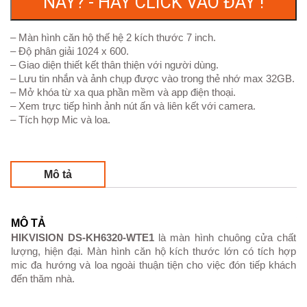
NÀY? - HÃY CLICK VÀO ĐÂY !
– Màn hình căn hộ thế hệ 2 kích thước 7 inch.
– Độ phân giải 1024 x 600.
– Giao diện thiết kết thân thiện với người dùng.
– Lưu tin nhắn và ảnh chụp được vào trong thẻ nhớ max 32GB.
– Mở khóa từ xa qua phần mềm và app điện thoại.
– Xem trực tiếp hình ảnh nút ấn và liên kết với camera.
– Tích hợp Mic và loa.
Mô tả
MÔ TẢ
HIKVISION DS-KH6320-WTE1
là màn hình chuông cửa chất
lượng, hiện đại. Màn hình căn hộ kích thước lớn có tích hợp
mic đa hướng và loa ngoài thuận tiện cho việc đón tiếp khách
đến thăm nhà.