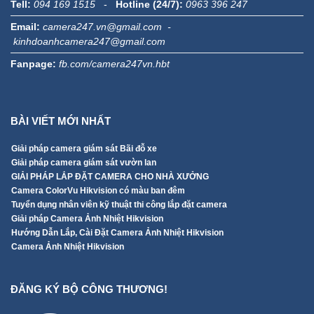
Tell:
094 169 1515
-
Hotline (24/7):
0963 396 247
Email:
camera247.vn@gmail.com -
kinhdoanhcamera247@gmail.com
Fanpage:
fb.com/camera247vn.hbt
BÀI VIẾT MỚI NHẤT
Giải pháp camera giám sát Bãi đỗ xe
Giải pháp camera giám sát vườn lan
GIẢI PHÁP LẮP ĐẶT CAMERA CHO NHÀ XƯỞNG
Camera ColorVu Hikvision có màu ban đêm
Tuyển dụng nhân viên kỹ thuật thi công lắp đặt camera
Giải pháp Camera Ảnh Nhiệt Hikvision
Hướng Dẫn Lắp, Cài Đặt Camera Ảnh Nhiệt Hikvision
Camera Ảnh Nhiệt Hikvision
ĐĂNG KÝ BỘ CÔNG THƯƠNG!