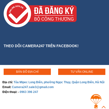
THEO DÕI CAMERA247 TRÊN FACEBOOK!
BẢN ĐỒ ĐỊA CHỈ
TƯ VẤN ONLINE
Địa chỉ:
Tòa Mipec Long Biên, phường Ngọc Thụy, Quận Long Biên, Hà Nội
Email:
Camera247.sale3@gmail.com
Điện thoại:
-
0963 396 247