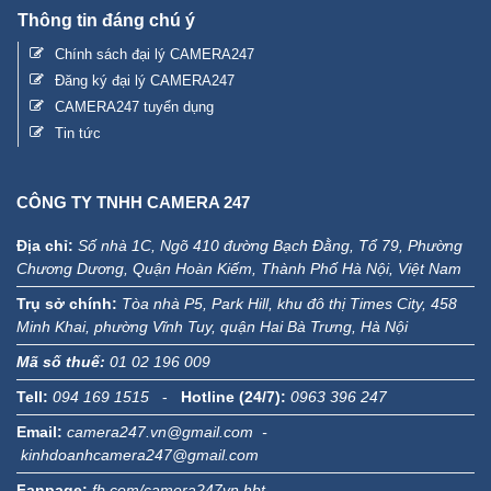
Thông tin đáng chú ý
Chính sách đại lý CAMERA247
Đăng ký đại lý CAMERA247
CAMERA247 tuyển dụng
Tin tức
CÔNG TY TNHH CAMERA 247
Địa chỉ:
Số nhà 1C, Ngõ 410 đường Bạch Đằng, Tổ 79, Phường
Chương Dương, Quận Hoàn Kiếm, Thành Phố Hà Nội, Việt Nam
Trụ sở chính:
Tòa nhà P5, Park Hill, khu đô thị Times City, 458
Minh Khai, phường Vĩnh Tuy, quận Hai Bà Trưng, Hà Nội
Mã số thuế:
01 02 196 009
Tell:
094 169 1515
-
Hotline (24/7):
0963 396 247
Email:
camera247.vn@gmail.com -
kinhdoanhcamera247@gmail.com
Fanpage:
fb.com/camera247vn.hbt