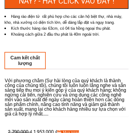
NÀY? - HÃY CLICK VÀO ĐÂY !
Hàng rào điện tử rất phù hợp cho các căn hộ biệt thự, nhà máy,
kho, nhà xưởng có diện tích lớn, dễ dàng lắp đặt và ngụy trang.
Kích thước hàng rào 63cm, có 04 tia hồng ngoại thu phát.
Khoảng cách giữa 2 đầu thu phát là 40m ngoài trời.
Cam kết chất
lượng
Với phương châm (Sự hài lòng của quý khách là thành
công của chúng tôi), chúng tôi luôn luôn lắng nghe và sẵn
sàng tiếp thu mọi ý kiến góp ý của quý khách hàng; không
ngừng cải tiến, nghiên cứu và ứng dụng các công nghệ
mới vào sản xuất để ngày càng hoàn thiện hơn các dòng
sản phẩm chính, nâng cao tính năng và giảm giá thành
sản xuất, mang lại cho khách hàng nhiều sự lựa chọn với
giá cả hợp lý nhất.....
2,790,000
1,953,000
₫
₫
Mua ngay