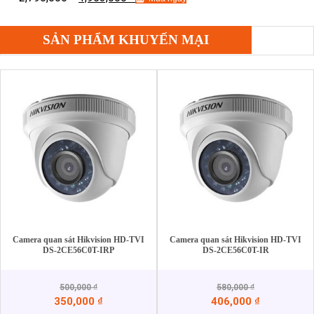
SẢN PHẨM KHUYẾN MẠI
Camera quan sát Hikvision HD-TVI
Camera quan sát Hikvision HD-TVI
DS-2CE56C0T-IRP
DS-2CE56C0T-IR
500,000
₫
580,000
₫
350,000
₫
406,000
₫