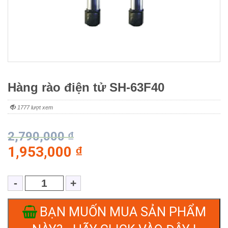
Hàng rào điện tử SH-63F40
1777 lượt xem
2,790,000
₫
1,953,000
₫
BẠN MUỐN MUA SẢN PHẨM