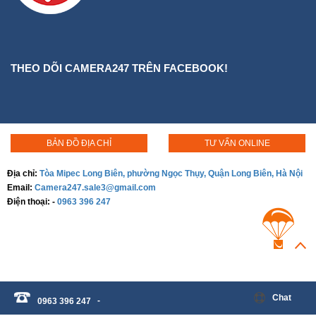
THEO DÕI CAMERA247 TRÊN FACEBOOK!
BẢN ĐỒ ĐỊA CHỈ
TƯ VẤN ONLINE
Địa chỉ:
Tòa Mipec Long Biên, phường Ngọc Thụy, Quận Long Biên, Hà Nội
Email:
Camera247.sale3@gmail.com
Điện thoại:
-
0963 396 247
Chat
-
0963 396 247