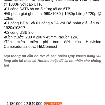
@ 1080P với cáp UTP,
•01 cổng SATA hỗ trợ ổ cứng tối đa 6TB,
•Độ phân giải ghi hình: 960×1080 ( 1080p Lite ) / 720p @
12fps
•01 cổng HDMI và 01 cổng VGA với Độ phân giải lên tới:
1920x1080P,
•02 cổng USB 2.0
•Kích thước: 200 × 200 × 45mm, Nguồn 12V,
•Tên miền miễn phí trọn đời của Hikvision
Cameraddns.net và HikConnect
Mọi thông tin cần hỗ trợ về sản phẩm Quý khách hàng vui
lòng liên hệ theo số Hotline hoặc để lại tin nhắn cho chúng
tôi!
4,180,000
2,849,000
₫
₫
Mua ngay