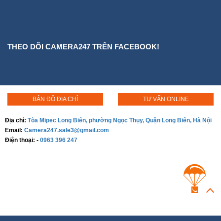
THEO DÕI CAMERA247 TRÊN FACEBOOK!
BẢN ĐỒ ĐỊA CHỈ
TƯ VẤN ONLINE
Địa chỉ:
Tòa Mipec Long Biên, phường Ngọc Thụy, Quận Long Biên, Hà Nội
Email:
Camera247.sale3@gmail.com
Điện thoại:
-
0963 396 247