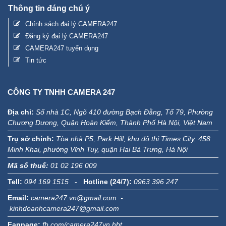
Thông tin đáng chú ý
Chính sách đại lý CAMERA247
Đăng ký đại lý CAMERA247
CAMERA247 tuyển dụng
Tin tức
CÔNG TY TNHH CAMERA 247
Địa chỉ:
Số nhà 1C, Ngõ 410 đường Bạch Đằng, Tổ 79, Phường
Chương Dương, Quận Hoàn Kiếm, Thành Phố Hà Nội, Việt Nam
Trụ sở chính:
Tòa nhà P5, Park Hill, khu đô thị Times City, 458
Minh Khai, phường Vĩnh Tuy, quận Hai Bà Trưng, Hà Nội
Mã số thuế:
01 02 196 009
Tell:
094 169 1515
-
Hotline (24/7):
0963 396 247
Email:
camera247.vn@gmail.com -
kinhdoanhcamera247@gmail.com
Fanpage:
fb.com/camera247vn.hbt