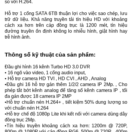
so với H.264.
Hỗ trợ 1 cổng SATA 6TB thuận lợi cho việc sao chép, lưu
trữ dữ liệu. Khả năng truyền tải tín hiệu HD với khoảng
cách xa hơn trên cáp đồng trục là 1200 mét, tín hiệu
đường truyền ổn định không lo nhiễu hình, giật hình hay
trễ hình ảnh.
Thông số kỹ thuật của sản phẩm:
Đầu ghi hình 16 kênh Turbo HD 3.0 DVR
• 16 ngõ vào video, 1 cổng audio input,
• Hỗ trợ camera HD TVI , HD CVI , AHD , Analog
•Đầu ghi 16 hỗ trợ gán thêm 1/2/2 camera IP 2Mp. , Cho
phép tắt bớt kênh analog để tăng số kênh camera IP , tối
đa gán được 18 camera IP 2MP
•Hỗ trợ chuẩn nén H.264+ , tiết kiệm 50% dung lượng so
với chuẩn nén H.264
•Hỗ trợ chế độ 1080p Lite khi kết nối với camera dùng dây
đồng trục 2Mp.
•Tín hiệu truyền khoảng cách xa hơn: 1200m @ 720P,
800m @ 1080P với cáp đồng RG6, 500m @ 720P , 400m