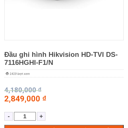
Đầu ghi hình Hikvision HD-TVI DS-
7116HGHI-F1/N
1419 lượt xem
4,180,000
₫
2,849,000
₫