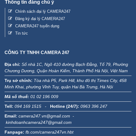
Thông tin đáng chú ý
Chính sách đại lý CAMERA247
Đăng ký đại lý CAMERA247
CAMERA247 tuyển dụng
Tin tức
CÔNG TY TNHH CAMERA 247
Địa chỉ:
Số nhà 1C, Ngõ 410 đường Bạch Đằng, Tổ 79, Phường
Chương Dương, Quận Hoàn Kiếm, Thành Phố Hà Nội, Việt Nam
Trụ sở chính:
Tòa nhà P5, Park Hill, khu đô thị Times City, 458
Minh Khai, phường Vĩnh Tuy, quận Hai Bà Trưng, Hà Nội
Mã số thuế:
01 02 196 009
Tell:
094 169 1515
-
Hotline (24/7):
0963 396 247
Email:
camera247.vn@gmail.com -
kinhdoanhcamera247@gmail.com
Fanpage:
fb.com/camera247vn.hbt