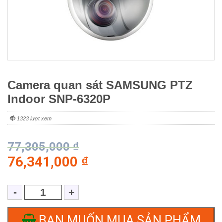
Camera quan sát SAMSUNG PTZ
Indoor SNP-6320P
1323 lượt xem
77,305,000
₫
76,341,000
₫
BẠN MUỐN MUA SẢN PHẨM