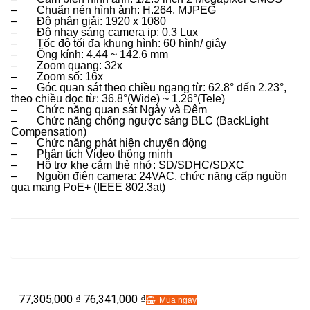
– Chuẩn nén hình ảnh: H.264, MJPEG
– Độ phân giải: 1920 x 1080
– Độ nhạy sáng camera ip: 0.3 Lux
– Tốc độ tối đa khung hình: 60 hình/ giây
– Ống kính: 4.44 ~ 142.6 mm
– Zoom quang: 32x
– Zoom số: 16x
– Góc quan sát theo chiều ngang từ: 62.8° đến 2.23°,
theo chiều dọc từ: 36.8°(Wide) ~ 1.26°(Tele)
– Chức năng quan sát Ngày và Đêm
– Chức năng chống ngược sáng BLC (BackLight
Compensation)
– Chức năng phát hiện chuyển động
– Phân tích Video thông minh
– Hỗ trợ khe cắm thẻ nhớ: SD/SDHC/SDXC
– Nguồn điện camera: 24VAC, chức năng cấp nguồn
qua mạng PoE+ (IEEE 802.3at)
77,305,000
76,341,000
₫
₫
Mua ngay