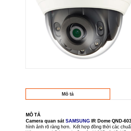
Mô tả
MÔ TẢ
Camera quan sát
SAMSUNG
IR Dome QND-60
hình ảnh rõ ràng hơn. Kết hợp đồng thời các ch