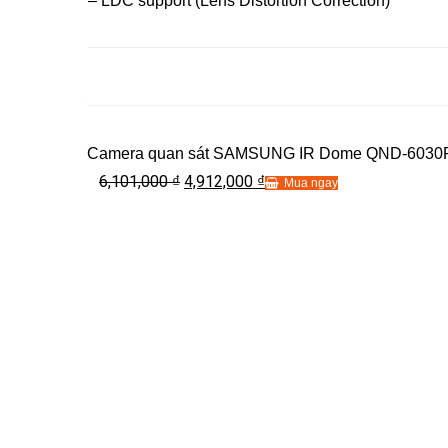
– LDC support (Lens Distortion Correction)
Camera quan sát SAMSUNG IR Dome QND-6030
6,101,000
4,912,000
₫
₫
Mua ngay