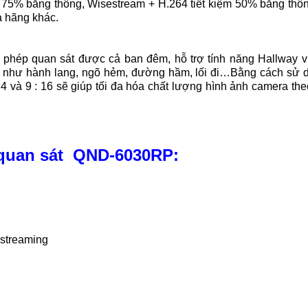
 75% băng thông, Wisestream + H.264 tiết kiệm 50% băng thôn
a hãng khác.
phép quan sát được cả ban đêm, hỗ trợ tính năng Hallway v
 như hành lang, ngõ hẻm, đường hầm, lối đi…Bằng cách sử d
 4 và 9 : 16 sẽ giúp tối đa hóa chất lượng hình ảnh camera the
 quan sát QND-6030RP:
 streaming