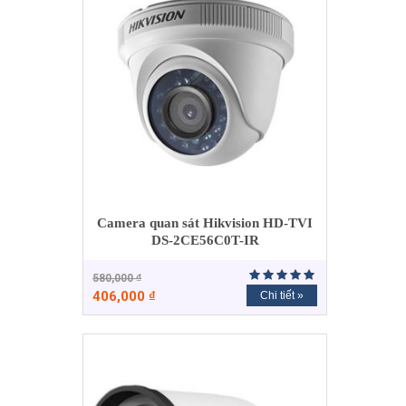
Camera quan sát Hikvision HD-TVI
DS-2CE56C0T-IR
580,000
₫
406,000
₫
Chi tiết »