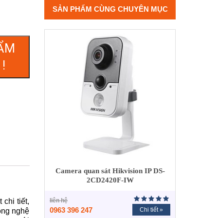
SẢN PHẨM CÙNG CHUYÊN MỤC
ẨM
!
Camera quan sát Hikvision IP DS-
2CD2420F-IW
liên hệ
hi tiết,
0963 396 247
Chi tiết »
ông nghệ