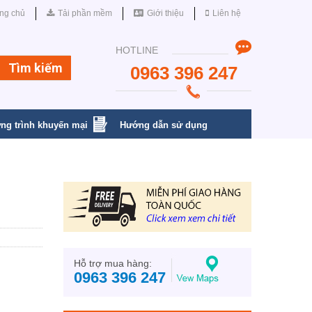
ng chủ
Tải phần mềm
Giới thiệu
Liên hệ
HOTLINE
0963 396 247
ng trình khuyến mại
Hướng dẫn sử dụng
Hỗ trợ mua hàng:
0963 396 247