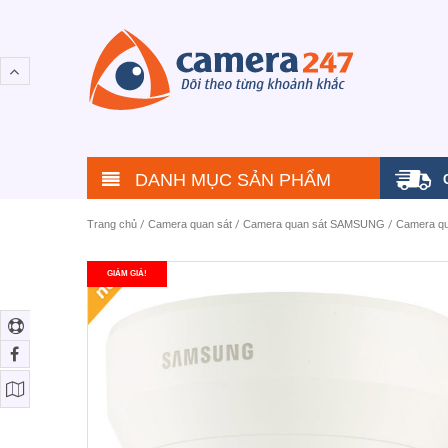
DANH MỤC SẢN PHẨM
Trang chủ
/
Camera quan sát
/
Camera quan sát SAMSUNG
/
Camera q
GIẢM GIÁ!