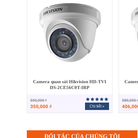
Camera quan sát Hikvision HD-TVI
Camer
DS-2CE56C0T-IRP
500,000
₫
580,000
350,000
₫
406,0
Chi tiết »
ĐỐI TÁC CỦA CHÚNG TÔI