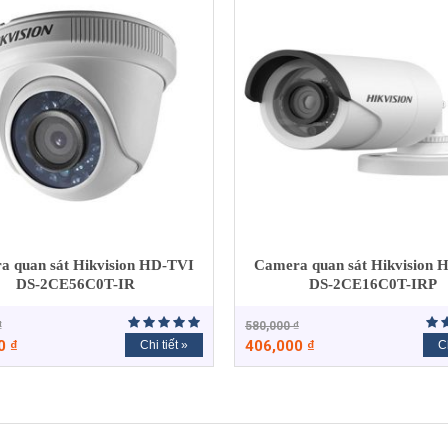
a quan sát Hikvision HD-TVI
Camera quan sát Hikvision 
DS-2CE56C0T-IR
DS-2CE16C0T-IRP
₫
580,000
₫
00
₫
406,000
₫
Chi tiết »
Ch