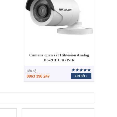
Camera quan sát Hikvision Analog
DS-2CE15A2P-IR
liên hệ
0963 396 247
Chi tiết »