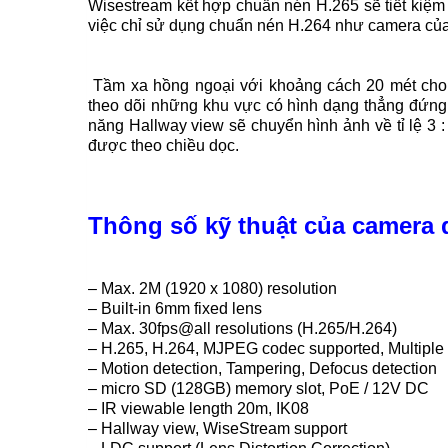
Wisestream kết hợp chuẩn nén H.265 sẽ tiết kiệm
việc chỉ sử dụng chuẩn nén H.264 như camera củ
Tầm xa hồng ngoại với khoảng cách 20 mét cho 
theo dõi những khu vực có hình dạng thẳng đứng
năng Hallway view sẽ chuyển hình ảnh về tỉ lệ 3 :
được theo chiều dọc.
Thông số kỹ thuật của camera
– Max. 2M (1920 x 1080) resolution
– Built-in 6mm fixed lens
– Max. 30fps@all resolutions (H.265/H.264)
– H.265, H.264, MJPEG codec supported, Multiple
– Motion detection, Tampering, Defocus detection
– micro SD (128GB) memory slot, PoE / 12V DC
– IR viewable length 20m, IK08
– Hallway view, WiseStream support