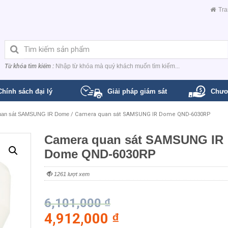
Tra
Từ khóa tìm kiếm :
Nhập từ khóa mà quý khách muốn tìm kiếm...
Chính sách đại lý
Giải pháp giám sát
Chươ
uan sát SAMSUNG IR Dome
/ Camera quan sát SAMSUNG IR Dome QND-6030RP
Camera quan sát SAMSUNG IR
Dome QND-6030RP
1261 lượt xem
6,101,000
₫
4,912,000
₫