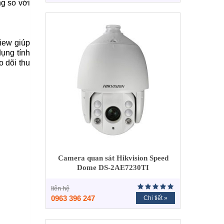
g so với
iew giúp
ụng tính
o dõi thu
Camera quan sát Hikvision Speed
Dome DS-2AE7230TI
liên hệ
0963 396 247
Chi tiết »