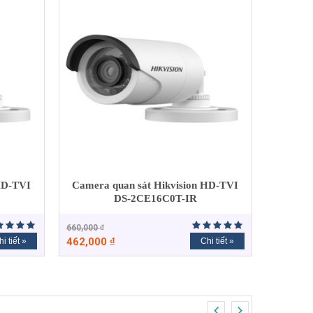
HD-TVI
Camera quan sát Hikvision HD-TVI
DS-2CE16C0T-IR
660,000
₫
462,000
₫
i tiết »
Chi tiết »