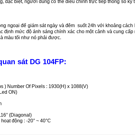
 đặc biệt, người dùng có thể điều chỉnh trực tiếp thông số kỹ 
ồng ngoại để giám sát ngày và đêm suốt 24h với khoảng cách 
ác định mức độ ánh sáng chính xác cho một cảnh và cung cấp 
là màu tối như nó phải được.
quan sát DG 104FP:
) Number Of Pixels : 1930(H) x 1088(V)
R Led ON)
m
 116° (Diagonal)
 hoạt động : -20° ~ 40°C