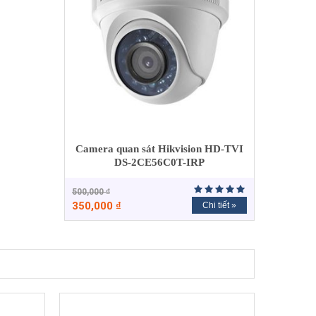
Camera quan sát Hikvision HD-TVI
DS-2CE56C0T-IRP
500,000
₫
350,000
₫
Chi tiết »