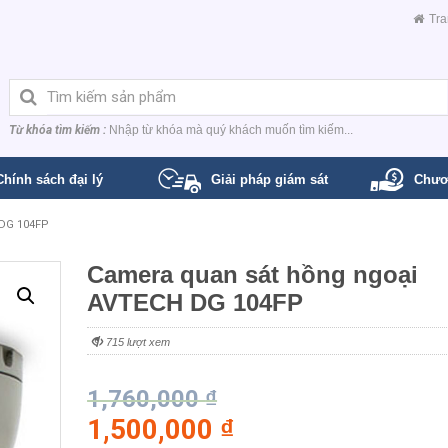
Tra
Từ khóa tìm kiếm :
Nhập từ khóa mà quý khách muốn tìm kiếm...
Chính sách đại lý
Giải pháp giám sát
Chươ
 DG 104FP
Camera quan sát hồng ngoại
AVTECH DG 104FP
715 lượt xem
1,760,000
₫
1,500,000
₫