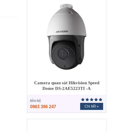
Camera quan sát Hikvision Speed
Dome DS-2AE5223TI -A
liên hệ
0963 396 247
Chi tiết »