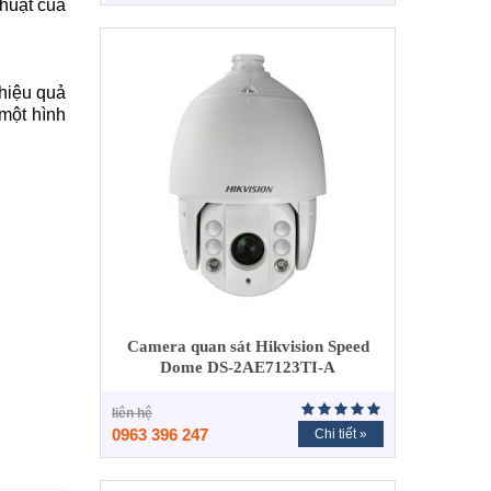
thuật của
hiệu quả
một hình
Camera quan sát Hikvision Speed
Dome DS-2AE7123TI-A
liên hệ
0963 396 247
Chi tiết »