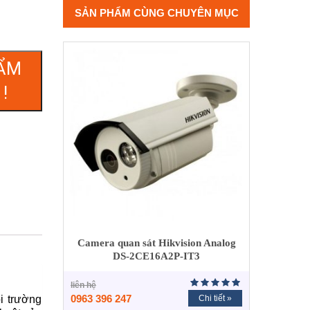
SẢN PHẨM CÙNG CHUYÊN MỤC
ẨM
!
Camera quan sát Hikvision Analog
DS-2CE16A2P-IT3
liên hệ
0963 396 247
Chi tiết »
i trường