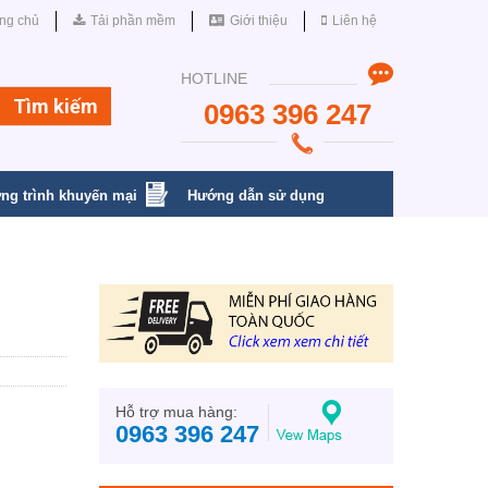
ng chủ
Tải phần mềm
Giới thiệu
Liên hệ
HOTLINE
0963 396 247
ng trình khuyến mại
Hướng dẫn sử dụng
Hỗ trợ mua hàng:
0963 396 247