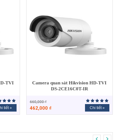
HD-TVI
Camera quan sát Hikvision HD-TVI
DS-2CE16C0T-IR
660,000
₫
462,000
₫
i tiết »
Chi tiết »