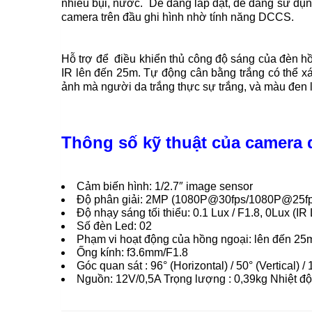
nhiều bụi, nước. Dễ dàng lắp đặt, dễ dàng sử dụng,
camera trên đầu ghi hình nhờ tính năng DCCS.
Hỗ trợ để điều khiển thủ công độ sáng của đèn h
IR lên đến 25m. Tự động cân bằng trắng có thể x
ảnh mà người da trắng thực sự trắng, và màu đen 
Thông số kỹ thuật của camera 
Cảm biến hình: 1/2.7″ image sensor
Độ phân giải: 2MP (1080P@30fps/1080P@25fps 
Độ nhạy sáng tối thiểu: 0.1 Lux / F1.8, 0Lux (I
Số đèn Led: 02
Phạm vi hoạt động của hồng ngoại: lên đến 25
Ống kính: f3.6mm/F1.8
Góc quan sát : 96° (Horizontal) / 50° (Vertical) /
Nguồn: 12V/0,5A Trọng lượng : 0,39kg Nhiệt độ