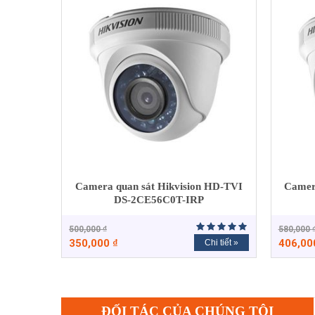
Camera quan sát Hikvision HD-TVI
Camer
DS-2CE56C0T-IRP
500,000
₫
580,000
350,000
₫
406,0
Chi tiết »
ĐỐI TÁC CỦA CHÚNG TÔI