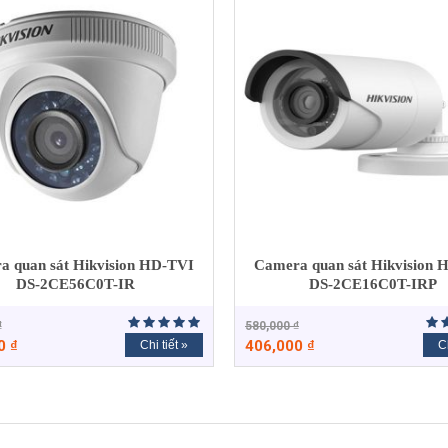
a quan sát Hikvision HD-TVI
Camera quan sát Hikvision 
DS-2CE56C0T-IR
DS-2CE16C0T-IRP
₫
580,000
₫
00
₫
406,000
₫
Chi tiết »
Ch