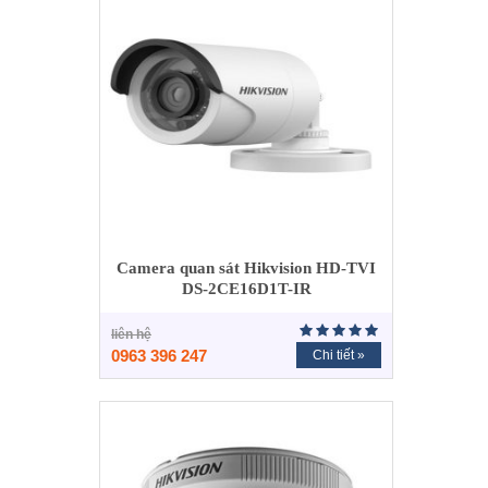
Camera quan sát Hikvision HD-TVI
DS-2CE16D1T-IR
liên hệ
0963 396 247
Chi tiết »