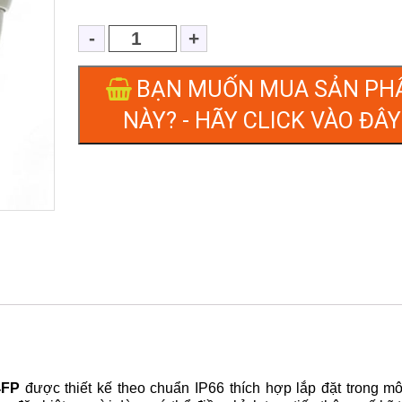
BẠN MUỐN MUA SẢN PH
NÀY? - HÃY CLICK VÀO ĐÂY 
4FP
được thiết kế theo chuẩn IP66 thích hợp lắp đặt trong mô