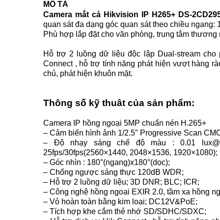
MÔ TẢ
Camera mắt cá Hikvision IP H265+ DS-2CD29
quan sát đa dạng góc quan sát theo chiều ngang: 1
Phù hợp lắp đặt cho văn phòng, trung tâm thương
Hỗ trợ 2 luồng dữ liệu độc lập Dual-stream cho p
Connect , hỗ trợ tính năng phát hiện vượt hàng rào
chủ, phát hiện khuôn mặt.
Thông số kỹ thuât của sản phẩm:
Camera IP hồng ngoại 5MP chuẩn nén H.265+
– Cảm biến hình ảnh 1/2.5″ Progressive Scan
– Độ nhạy sáng chế độ màu : 0.01 lux@
25fps/30fps(2560×1440, 2048×1536, 1920×1080)
– Góc nhìn : 180°(ngang)x180°(dọc);
– Chống ngược sáng thực 120dB WDR;
– Hỗ trợ 2 luồng dữ liệu; 3D DNR; BLC; ICR;
– Công nghệ hồng ngoại EXIR 2.0, tầm xa hồng ng
– Vỏ hoàn toàn bằng kim loại; DC12V&PoE;
– Tích hợp khe cắm thẻ nhớ SD/SDHC/SDXC;