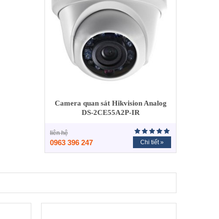
Camera quan sát Hikvision Analog
DS-2CE55A2P-IR
liên hệ
0963 396 247
Chi tiết »