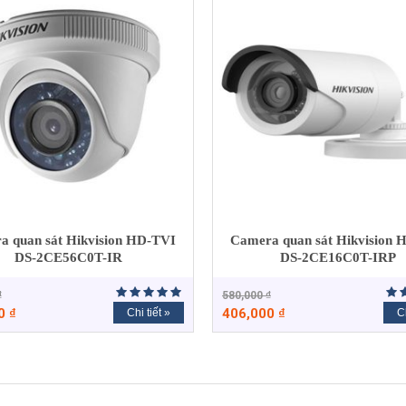
a quan sát Hikvision HD-TVI
Camera quan sát Hikvision 
DS-2CE56C0T-IR
DS-2CE16C0T-IRP
₫
580,000
₫
00
₫
406,000
₫
Chi tiết »
Ch