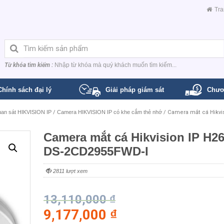
Tra
Từ khóa tìm kiếm :
Nhập từ khóa mà quý khách muốn tìm kiếm...
Chính sách đại lý
Giải pháp giám sát
Chươ
an sát HIKVISION IP
/
Camera HIKVISION IP có khe cắm thẻ nhớ
/ Camera mắt cá Hikvi
Camera mắt cá Hikvision IP H2
DS-2CD2955FWD-I
2811 lượt xem
13,110,000
₫
9,177,000
₫