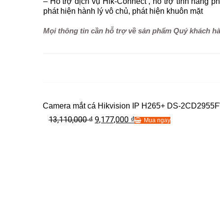
– Hỗ trợ dịch vụ Hik-Connect , hỗ trợ tính năng pha
phát hiện hành lý vô chủ, phát hiện khuôn mặt
Mọi thông tin cần hỗ trợ về sản phẩm Quý khách hàng
Camera mắt cá Hikvision IP H265+ DS-2CD2955
13,110,000
9,177,000
₫
₫
Mua ngay