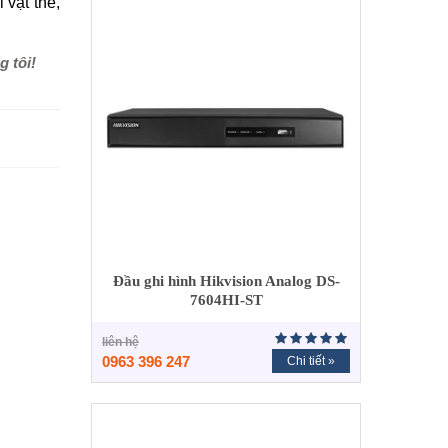
vật thể,
g tôi!
Đầu ghi hình Hikvision Analog DS-
7604HI-ST
liên hệ
0963 396 247
Chi tiết »