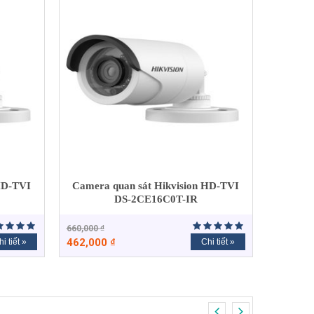
HD-TVI
Camera quan sát Hikvision HD-TVI
DS-2CE16C0T-IR
660,000
₫
462,000
₫
i tiết »
Chi tiết »