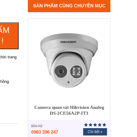
SẢN PHẨM CÙNG CHUYÊN MỤC
ẨM
!
hời trang
 hồng
Camera quan sát Hikvision Analog
DS-2CE56A2P-IT3
liên hệ
0963 396 247
Chi tiết »