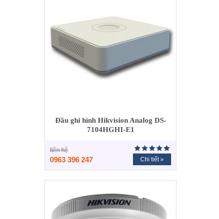
Đầu ghi hình Hikvision Analog DS-
7104HGHI-E1
liên hệ
0963 396 247
Chi tiết »