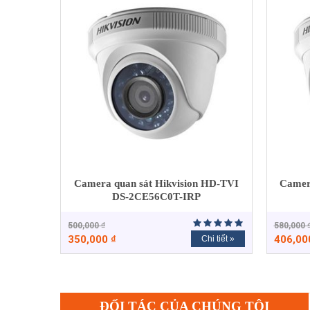
Camera quan sát Hikvision HD-TVI
Camer
DS-2CE56C0T-IRP
500,000
₫
580,000
350,000
₫
406,0
Chi tiết »
ĐỐI TÁC CỦA CHÚNG TÔI