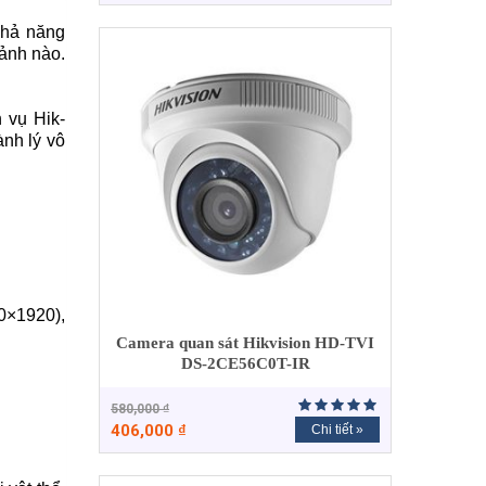
khả năng
 ảnh nào.
 vụ Hik-
̀nh lý vô
0×1920),
Camera quan sát Hikvision HD-TVI
DS-2CE56C0T-IR
580,000
₫
406,000
₫
Chi tiết »