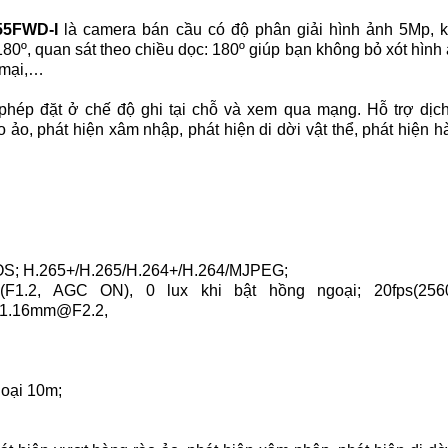
55FWD-I
là camera bán cầu có độ phân giải hình ảnh 5Mp, 
80º, quan sát theo chiều dọc: 180º giúp bạn không bỏ xót hình
 mại,…
hép đặt ở chế độ ghi tại chỗ và xem qua mạng. Hỗ trợ dịch
 ảo, phát hiện xâm nhập, phát hiện di dời vật thể, phát hiện ha
 CMOS; H.265+/H.265/H.264+/H.264/MJPEG;
(F1.2, AGC ON), 0 lux khi bật hồng ngoại; 20fps(256
; 1.16mm@F2.2,
oại 10m;