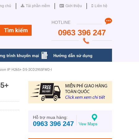
ng chủ
Tải phần mềm
Giới thiệu
Liên hệ
HOTLINE
0963 396 247
ng trình khuyến mại
Hướng dẫn sử dụng
sion IP H265+ DS-2CD2955FWD-I
65+
Hỗ trợ mua hàng:
0963 396 247