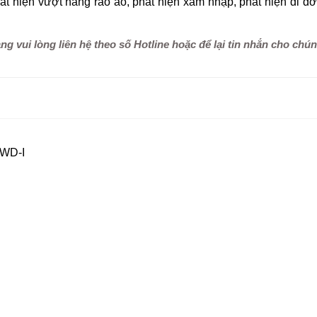
́t hiện vượt hàng rào ảo, phát hiện xâm nhập, phát hiện di dời 
 vui lòng liên hệ theo số Hotline hoặc để lại tin nhắn cho chún
FWD-I