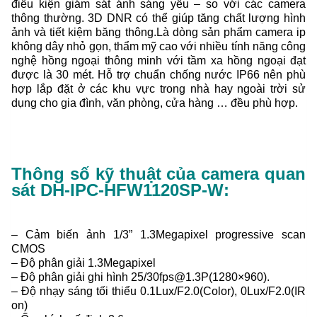
điều kiện giám sát ánh sáng yếu – so với các camera
thông thường. 3D DNR có thể giúp tăng chất lượng hình
ảnh và tiết kiệm băng thông.Là dòng sản phẩm camera ip
không dây nhỏ gọn, thẩm mỹ cao với nhiều tính năng công
nghệ hồng ngoại thông minh với tầm xa hồng ngoại đạt
được là 30 mét. Hỗ trợ chuẩn chống nước IP66 nên phù
hợp lắp đặt ở các khu vực trong nhà hay ngoài trời sử
dụng cho gia đình, văn phòng, cửa hàng … đều phù hợp.
Thông số kỹ thuật của camera quan
sát DH-IPC-HFW1120SP-W:
– Cảm biến ảnh 1/3” 1.3Megapixel progressive scan
CMOS
– Độ phân giải 1.3Megapixel
– Độ phân giải ghi hình 25/30fps@1.3P(1280×960).
– Độ nhạy sáng tối thiểu 0.1Lux/F2.0(Color), 0Lux/F2.0(IR
on)