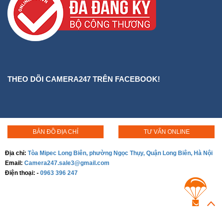
THEO DÕI CAMERA247 TRÊN FACEBOOK!
BẢN ĐỒ ĐỊA CHỈ
TƯ VẤN ONLINE
Địa chỉ:
Tòa Mipec Long Biên, phường Ngọc Thụy, Quận Long Biên, Hà Nội
Email:
Camera247.sale3@gmail.com
Điện thoại:
-
0963 396 247