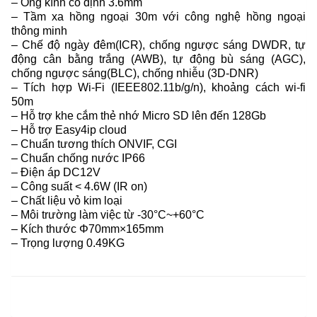
– Ống kính cố định 3.6mm
– Tầm xa hồng ngoại 30m với công nghệ hồng ngoại
thông minh
– Chế độ ngày đêm(ICR), chống ngược sáng DWDR, tự
động cân bằng trắng (AWB), tự động bù sáng (AGC),
chống ngược sáng(BLC), chống nhiễu (3D-DNR)
– Tích hợp Wi-Fi (IEEE802.11b/g/n), khoảng cách wi-fi
50m
– Hỗ trợ khe cắm thẻ nhớ Micro SD lên đến 128Gb
– Hỗ trợ Easy4ip cloud
– Chuẩn tương thích ONVIF, CGI
– Chuẩn chống nước IP66
– Điện áp DC12V
– Công suất < 4.6W (IR on)
– Chất liệu vỏ kim loại
– Môi trường làm việc từ -30°C~+60°C
– Kích thước Φ70mm×165mm
– Trọng lượng 0.49KG