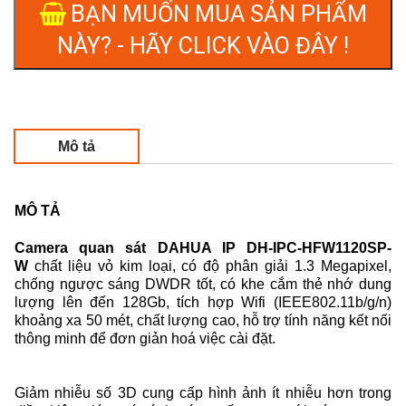
BẠN MUỐN MUA SẢN PHẨM
NÀY? - HÃY CLICK VÀO ĐÂY !
Mô tả
MÔ TẢ
Camera quan sát DAHUA IP DH-IPC-HFW1120SP-
W
chất liệu vỏ kim loại, có độ phân giải 1.3 Megapixel,
chống ngược sáng DWDR tốt, có khe cắm thẻ nhớ dung
lượng lên đến 128Gb, tích hợp Wifi (IEEE802.11b/g/n)
khoảng xa 50 mét, chất lượng cao, hỗ trợ tính năng kết nối
thông minh để đơn giản hoá việc cài đặt.
Giảm nhiễu số 3D cung cấp hình ảnh ít nhiễu hơn trong