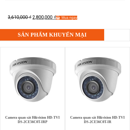
3,610,000
2,800,000
₫
₫
Mua ngay
SẢN PHẨM KHUYẾN MẠI
Camera quan sát Hikvision HD-TVI
Camera quan sát Hikvision HD-TVI
DS-2CE56C0T-IRP
DS-2CE56C0T-IR