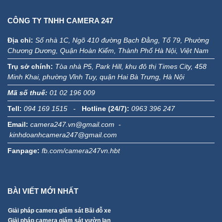
CÔNG TY TNHH CAMERA 247
Địa chỉ:
Số nhà 1C, Ngõ 410 đường Bạch Đằng, Tổ 79, Phường
Chương Dương, Quận Hoàn Kiếm, Thành Phố Hà Nội, Việt Nam
Trụ sở chính:
Tòa nhà P5, Park Hill, khu đô thị Times City, 458
Minh Khai, phường Vĩnh Tuy, quận Hai Bà Trưng, Hà Nội
Mã số thuế:
01 02 196 009
Tell:
094 169 1515
-
Hotline (24/7):
0963 396 247
Email:
camera247.vn@gmail.com -
kinhdoanhcamera247@gmail.com
Fanpage:
fb.com/camera247vn.hbt
BÀI VIẾT MỚI NHẤT
Giải pháp camera giám sát Bãi đỗ xe
Giải pháp camera giám sát vườn lan