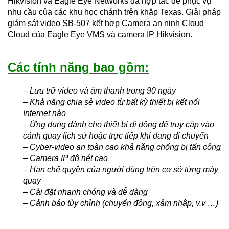
Hikvision và Eagle Eye Networks đã hợp tác để phục vụ
nhu cầu của các khu học chánh trên khắp Texas. Giải pháp
giám sát video SB-507 kết hợp Camera an ninh Cloud
Cloud của Eagle Eye VMS và camera IP Hikvision.
Các tính năng bao gồm:
– Lưu trữ video và âm thanh trong 90 ngày
– Khả năng chia sẻ video từ bất kỳ thiết bị kết nối
Internet nào
– Ứng dụng dành cho thiết bị di động để truy cập vào
cảnh quay lịch sử hoặc trực tiếp khi đang di chuyển
– Cyber-video an toàn cao khả năng chống bị tấn công
– Camera IP độ nét cao
– Hạn chế quyền của người dùng trên cơ sở từng máy
quay
– Cài đặt nhanh chóng và dễ dàng
– Cảnh báo tùy chỉnh (chuyển động, xâm nhập, v.v …)