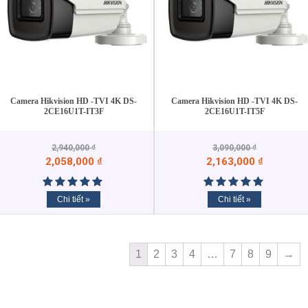
Camera Hikvision HD -TVI 4K DS-
Camera Hikvision HD -TVI 4K DS-
2CE16U1T-IT3F
2CE16U1T-IT5F
2,940,000
₫
3,090,000
₫
2,058,000
₫
2,163,000
₫
Chi tiết »
Chi tiết »
1
2
3
4
…
7
8
9
→