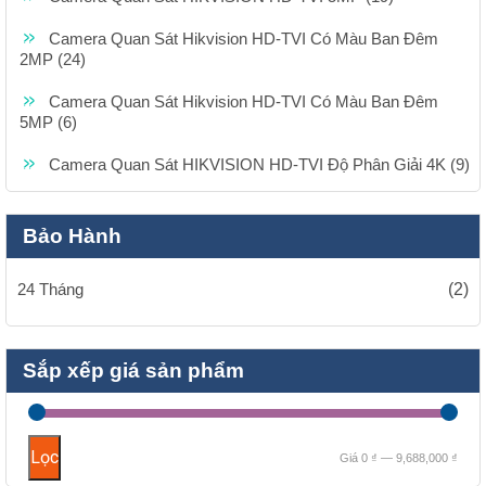
Camera Quan Sát Hikvision HD-TVI Có Màu Ban Đêm
2MP (24)
Camera Quan Sát Hikvision HD-TVI Có Màu Ban Đêm
5MP (6)
Camera Quan Sát HIKVISION HD-TVI Độ Phân Giải 4K (9)
Bảo Hành
24 Tháng
(2)
Sắp xếp giá sản phẩm
Giá
Giá
Lọc
Giá
0 ₫
—
9,688,000 ₫