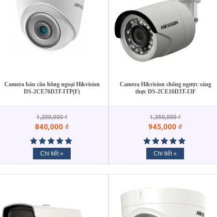
Camera bán cầu hồng ngoại Hikvision
Camera Hikvision chống ngược sáng
DS-2CE76D3T-ITP(F)
thực DS-2CE16D3T-I3F
1,200,000
₫
1,350,000
₫
840,000
₫
945,000
₫
Chi tiết »
Chi tiết »