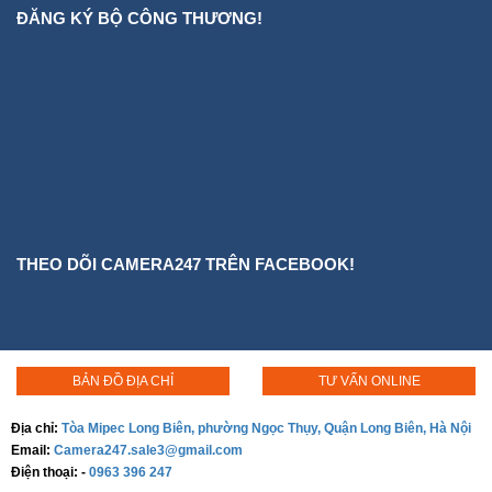
THEO DÕI CAMERA247 TRÊN FACEBOOK!
BẢN ĐỒ ĐỊA CHỈ
TƯ VẤN ONLINE
Địa chỉ:
Tòa Mipec Long Biên, phường Ngọc Thụy, Quận Long Biên, Hà Nội
Email:
Camera247.sale3@gmail.com
Điện thoại:
-
0963 396 247