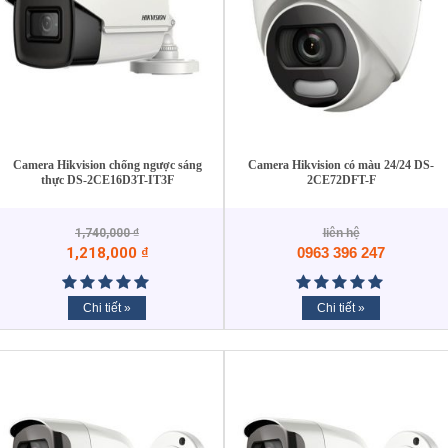
Camera Hikvision chống ngược sáng
Camera Hikvision có màu 24/24 DS-
thực DS-2CE16D3T-IT3F
2CE72DFT-F
1,740,000
₫
liên hệ
1,218,000
₫
0963 396 247
Chi tiết »
Chi tiết »