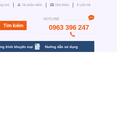
ng chủ
Tải phần mềm
Giới thiệu
Liên hệ
HOTLINE
0963 396 247
ng trình khuyến mại
Hướng dẫn sử dụng