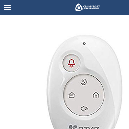
dieu-khien-tu-xa-k2-CS-K2-A-APEC